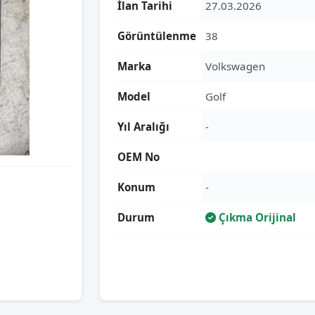
İlan Tarihi
27.03.2026
Görüntülenme
38
Marka
Volkswagen
Model
Golf
Yıl Aralığı
-
OEM No
Konum
-
Durum
Çıkma Orijinal