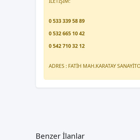
İLETİŞİM:
0 533 339 58 89
0 532 665 10 42
0 542 710 32 12
ADRES : FATİH MAH.KARATAY SANAYİ
Benzer İlanlar