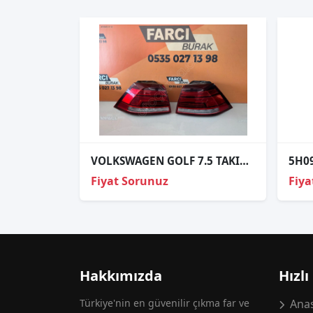
VOLKSWAGEN GOLF 7.5 TAKIM DIŞ STOP ORJİNAL HATASIZ
Fiyat Sorunuz
Fiya
Hakkımızda
Hızlı
Türkiye'nin en güvenilir çıkma far ve
Anas