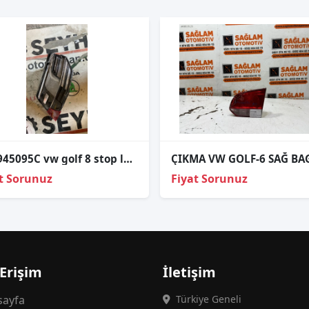
5H0945095C vw golf 8 stop lambası arka sol
t Sorunuz
Fiyat Sorunuz
 Erişim
İletişim
ayfa
Türkiye Geneli