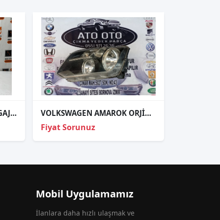
ÇIKMA VW GOLF-6 SAĞ BAGAJ İÇİ STOP 5K0945108
VOLKSWAGEN AMAROK ORJİNAL CIKMA SOL FAR
Fiyat Sorunuz
Mobil Uygulamamız
İlanlara daha hızlı ulaşmak ve