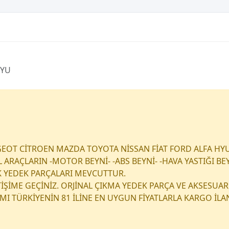
UYU
EOT CİTROEN MAZDA TOYOTA NİSSAN FİAT FORD ALFA HY
RAÇLARIN -MOTOR BEYNİ- -ABS BEYNİ- -HAVA YASTIĞI BEY
K YEDEK PARÇALARI MEVCUTTUR.
ETİŞİME GEÇİNİZ. ORJİNAL ÇIKMA YEDEK PARÇA VE AKSESUAR
I TÜRKİYENİN 81 İLİNE EN UYGUN FİYATLARLA KARGO İL