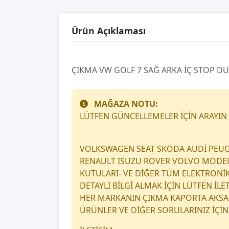
Ürün Açıklaması
ÇIKMA VW GOLF 7 SAĞ ARKA İÇ STOP D
MAĞAZA NOTU:
LÜTFEN GÜNCELLEMELER İÇİN ARAYIN
VOLKSWAGEN SEAT SKODA AUDİ PEUG
RENAULT ISUZU ROVER VOLVO MODEL A
KUTULARI- VE DİĞER TÜM ELEKTRONİ
DETAYLI BİLGİ ALMAK İÇİN LÜTFEN İL
HER MARKANIN ÇIKMA KAPORTA AKSAM
ÜRÜNLER VE DİĞER SORULARINIZ İÇİN