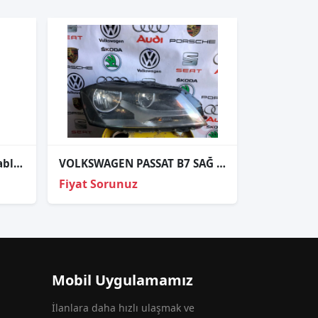
1K0971858BE Jetta 2012 kablo tesisat tutucusu
VOLKSWAGEN PASSAT B7 SAĞ FAR
Fiyat Sorunuz
Mobil Uygulamamız
İlanlara daha hızlı ulaşmak ve