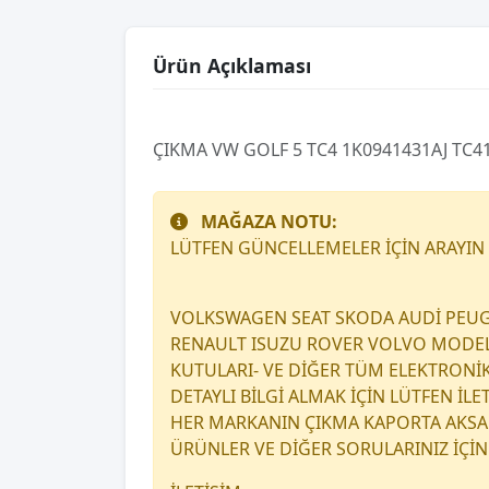
Ürün Açıklaması
ÇIKMA VW GOLF 5 TC4 1K0941431AJ TC4
MAĞAZA NOTU:
LÜTFEN GÜNCELLEMELER İÇİN ARAYIN
VOLKSWAGEN SEAT SKODA AUDİ PEUG
RENAULT ISUZU ROVER VOLVO MODEL A
KUTULARI- VE DİĞER TÜM ELEKTRONİ
DETAYLI BİLGİ ALMAK İÇİN LÜTFEN İL
HER MARKANIN ÇIKMA KAPORTA AKSAM
ÜRÜNLER VE DİĞER SORULARINIZ İÇİN