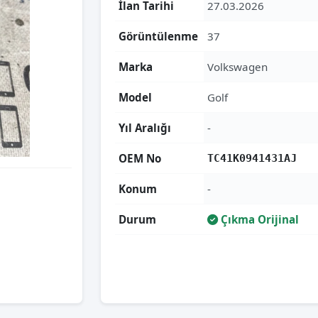
İlan Tarihi
27.03.2026
Görüntülenme
37
Marka
Volkswagen
Model
Golf
Yıl Aralığı
-
OEM No
TC41K0941431AJ
Konum
-
Durum
Çıkma Orijinal