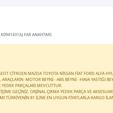
1K0941431AJ FAR ANAHTARI
EOT CİTROEN MAZDA TOYOTA NİSSAN FİAT FORD ALFA HY
RAÇLARIN -MOTOR BEYNİ- -ABS BEYNİ- -HAVA YASTIĞI BEY
K YEDEK PARÇALARI MEVCUTTUR.
ETİŞİME GEÇİNİZ. ORJİNAL ÇIKMA YEDEK PARÇA VE AKSESUAR
I TÜRKİYENİN 81 İLİNE EN UYGUN FİYATLARLA KARGO İL