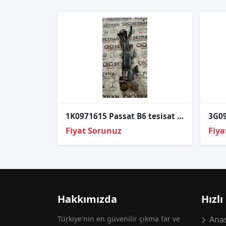
1K0971615 Passat B6 tesisat tutucusu braketi
Fiyat Sorunuz
Fiya
Hakkımızda
Hızlı
Türkiye'nin en güvenilir çıkma far ve
Anas