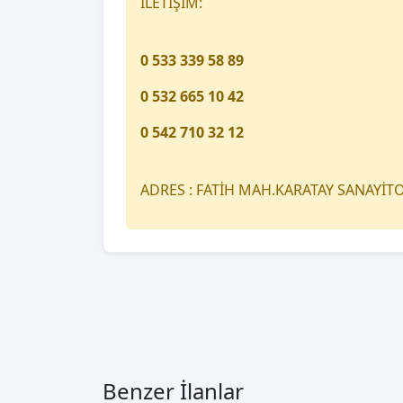
İLETİŞİM:
0 533 339 58 89
0 532 665 10 42
0 542 710 32 12
ADRES : FATİH MAH.KARATAY SANAYİ
Benzer İlanlar