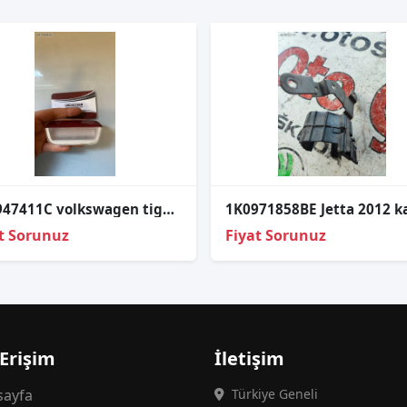
3G0947411C volkswagen tiguan 2017 kapı reflektör
t Sorunuz
Fiyat Sorunuz
 Erişim
İletişim
ayfa
Türkiye Geneli