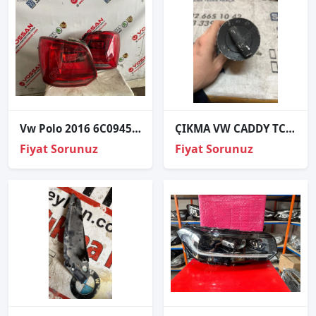
Vw Polo 2016 6C0945095K Stop Lambası Çıkma Orjinal
ÇIKMA VW CADDY TC4 1T0941531B TC41T0941531B FAR ANAHTARI
Fiyat Sorunuz
Fiyat Sorunuz