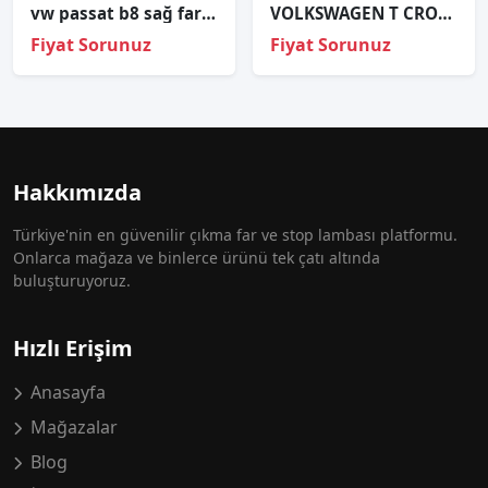
vw passat b8 sağ far üst kaplaması
VOLKSWAGEN T CROSS ORJINAL ÇIKMA SAĞ FAR
Fiyat Sorunuz
Fiyat Sorunuz
Hakkımızda
Türkiye'nin en güvenilir çıkma far ve stop lambası platformu.
Onlarca mağaza ve binlerce ürünü tek çatı altında
buluşturuyoruz.
Hızlı Erişim
Anasayfa
Mağazalar
Blog