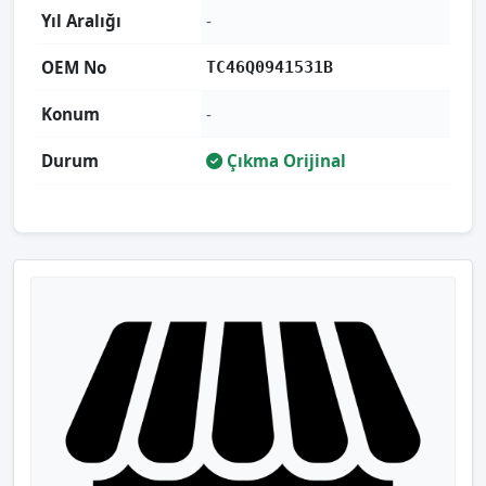
Yıl Aralığı
-
OEM No
TC46Q0941531B
Konum
-
Durum
Çıkma Orijinal