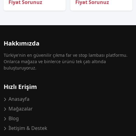
Fiyat Sorunuz
Fiyat Sorunuz
Hakkımızda
Türkiye'nin en güvenilir çıkma far ve stop lambası platformu.
Onlarca mağaza ve binlerce ürünü tek çatı altında
buluşturuyoruz.
Hızlı Erişim
Anasayfa
Mağazalar
Blog
İletişim & Destek