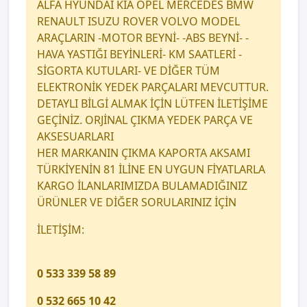
ALFA HYUNDAİ KİA OPEL MERCEDES BMW
RENAULT ISUZU ROVER VOLVO MODEL
ARAÇLARIN -MOTOR BEYNİ- -ABS BEYNİ- -
HAVA YASTIĞI BEYİNLERİ- KM SAATLERİ -
SİGORTA KUTULARI- VE DİĞER TÜM
ELEKTRONİK YEDEK PARÇALARI MEVCUTTUR.
DETAYLI BİLGİ ALMAK İÇİN LÜTFEN İLETİŞİME
GEÇİNİZ. ORJİNAL ÇIKMA YEDEK PARÇA VE
AKSESUARLARI
HER MARKANIN ÇIKMA KAPORTA AKSAMI
TÜRKİYENİN 81 İLİNE EN UYGUN FİYATLARLA
KARGO İLANLARIMIZDA BULAMADIĞINIZ
ÜRÜNLER VE DİĞER SORULARINIZ İÇİN
İLETİŞİM:
0 533 339 58 89
0 532 665 10 42