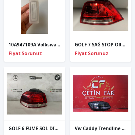
10A947109A Volkswagen golf 8 Passat b8.5 güneşlik lambası led
GOLF 7 SAĞ STOP ORJİNAL SÖKME 5G0945096P
Fiyat Sorunuz
Fiyat Sorunuz
GOLF 6 FÜME SOL DIŞ STOP ORJİNAL
Vw Caddy Trendli̇ne Sağ Far Sıfır İthal 2015-2018 2k1941016a