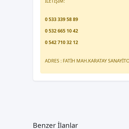
İLETİŞİM:
0 533 339 58 89
0 532 665 10 42
0 542 710 32 12
ADRES : FATİH MAH.KARATAY SANAYİ
Benzer İlanlar