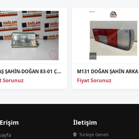
TOFAŞ ŞAHİN-DOĞAN 83-01 ÇIKMA SAĞ ÖN FAR
t Sorunuz
Fiyat Sorunuz
 Erişim
İletişim
ayfa
Türkiye Geneli