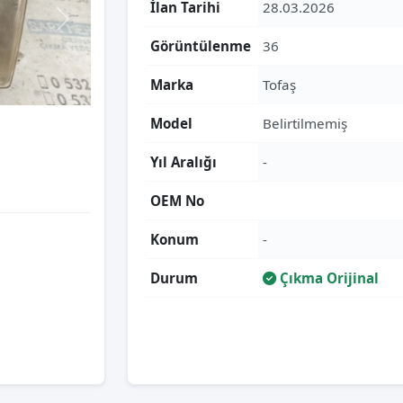
İlan Tarihi
28.03.2026
Görüntülenme
36
Marka
Tofaş
Model
Belirtilmemiş
Yıl Aralığı
-
OEM No
Konum
-
Durum
Çıkma Orijinal