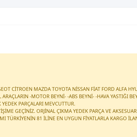
EOT CİTROEN MAZDA TOYOTA NİSSAN FİAT FORD ALFA HY
RAÇLARIN -MOTOR BEYNİ- -ABS BEYNİ- -HAVA YASTIĞI BEY
K YEDEK PARÇALARI MEVCUTTUR.
ETİŞİME GEÇİNİZ. ORJİNAL ÇIKMA YEDEK PARÇA VE AKSESUAR
I TÜRKİYENİN 81 İLİNE EN UYGUN FİYATLARLA KARGO İL