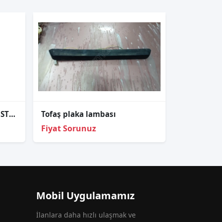
M131 DOĞAN ŞAHİN ARKA STOP LAMBA CAMI FÜME
Tofaş plaka lambası
Fiyat Sorunuz
Mobil Uygulamamız
İlanlara daha hızlı ulaşmak ve