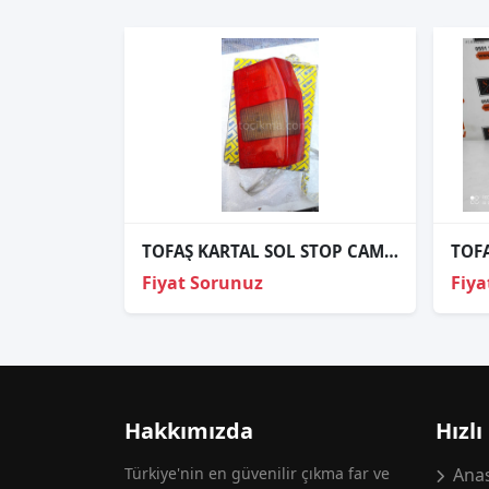
TOFAŞ KARTAL SOL STOP CAMI SIFIR
Fiyat Sorunuz
Fiya
Hakkımızda
Hızlı
Türkiye'nin en güvenilir çıkma far ve
Anas