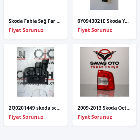
Skoda Fabia Sağ Far Zenon 2005-2008 5JD941016A
6Y0943021E Skoda Yeti 2012 plaka lambası
Fiyat Sorunuz
Fiyat Sorunuz
2Q0201449 skoda scala 2020 tesisat tutucu
2009-2013 Skoda Octavia Arka Stop Lambası Sağ Sol
Fiyat Sorunuz
Fiyat Sorunuz