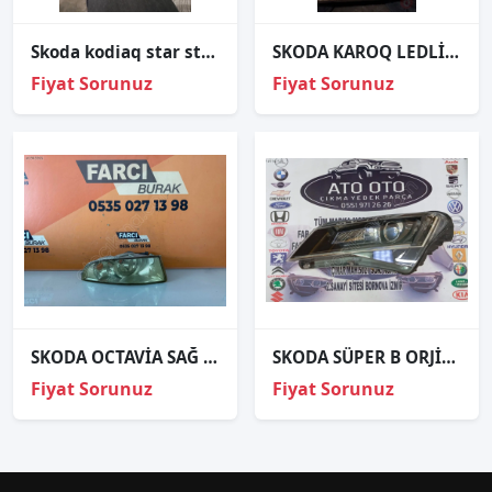
Skoda kodiaq star stop ve direksiyon alt terim
SKODA KAROQ LEDLİ FAR ÇIKMA 57b941016d
Fiyat Sorunuz
Fiyat Sorunuz
SKODA OCTAVİA SAĞ SİS FARI İTHAL 2009-2013 1Z0941702C
SKODA SÜPER B ORJİNAL ÇIKMA SOL FAR
Fiyat Sorunuz
Fiyat Sorunuz