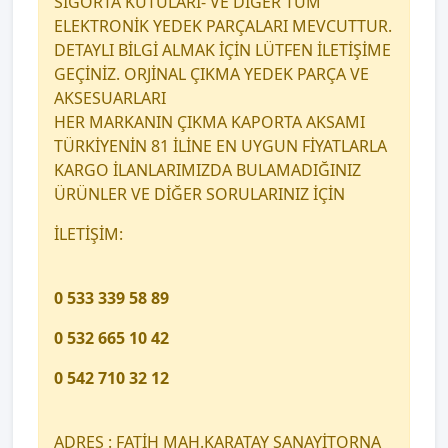
SİGORTA KUTULARI- VE DİĞER TÜM
ELEKTRONİK YEDEK PARÇALARI MEVCUTTUR.
DETAYLI BİLGİ ALMAK İÇİN LÜTFEN İLETİŞİME
GEÇİNİZ. ORJİNAL ÇIKMA YEDEK PARÇA VE
AKSESUARLARI
HER MARKANIN ÇIKMA KAPORTA AKSAMI
TÜRKİYENİN 81 İLİNE EN UYGUN FİYATLARLA
KARGO İLANLARIMIZDA BULAMADIĞINIZ
ÜRÜNLER VE DİĞER SORULARINIZ İÇİN
İLETİŞİM:
0 533 339 58 89
0 532 665 10 42
0 542 710 32 12
ADRES : FATİH MAH.KARATAY SANAYİTORNA