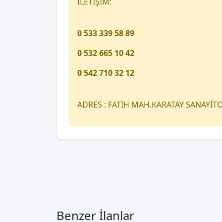
İLETİŞİM:
0 533 339 58 89
0 532 665 10 42
0 542 710 32 12
ADRES : FATİH MAH.KARATAY SANAYİ
Benzer İlanlar