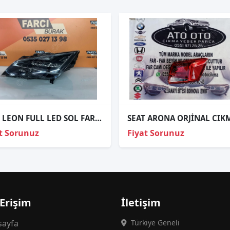
SEAT LEON FULL LED SOL FAR SIFIR 5F1941007AF
t Sorunuz
Fiyat Sorunuz
 Erişim
İletişim
ayfa
Türkiye Geneli