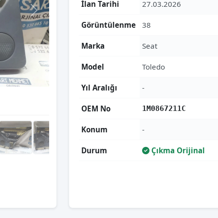
İlan Tarihi
27.03.2026
Görüntülenme
38
Marka
Seat
Model
Toledo
Yıl Aralığı
-
OEM No
1M0867211C
Konum
-
Durum
Çıkma Orijinal