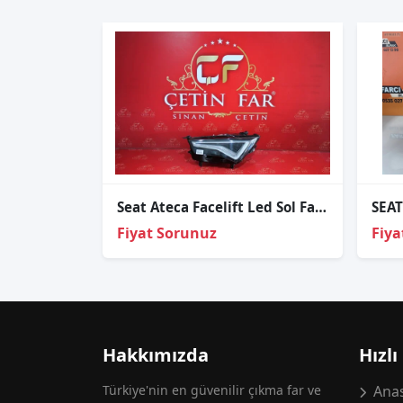
Seat Ateca Facelift Led Sol Far Orijinal Sıfır
Fiyat Sorunuz
Fiya
Hakkımızda
Hızlı
Türkiye'nin en güvenilir çıkma far ve
Anas