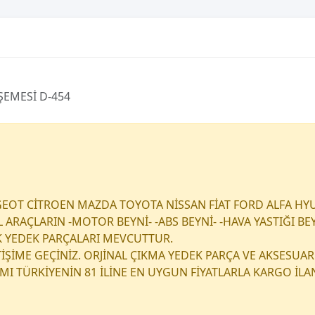
ŞEMESİ D-454
EOT CİTROEN MAZDA TOYOTA NİSSAN FİAT FORD ALFA HY
RAÇLARIN -MOTOR BEYNİ- -ABS BEYNİ- -HAVA YASTIĞI BEY
K YEDEK PARÇALARI MEVCUTTUR.
ETİŞİME GEÇİNİZ. ORJİNAL ÇIKMA YEDEK PARÇA VE AKSESUAR
I TÜRKİYENİN 81 İLİNE EN UYGUN FİYATLARLA KARGO İL