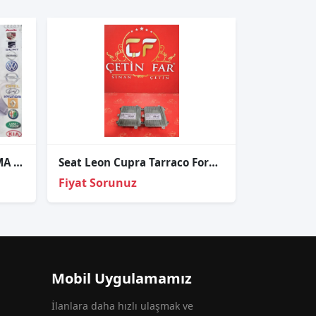
SEAT ARONA ORJİNAL CIKMA SAĞ STOP
Seat Leon Cupra Tarraco Formentor Far Beyni̇ Sıfır 992941571ae
Fiyat Sorunuz
Mobil Uygulamamız
İlanlara daha hızlı ulaşmak ve