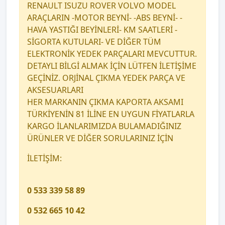
RENAULT ISUZU ROVER VOLVO MODEL
ARAÇLARIN -MOTOR BEYNİ- -ABS BEYNİ- -
HAVA YASTIĞI BEYİNLERİ- KM SAATLERİ -
SİGORTA KUTULARI- VE DİĞER TÜM
ELEKTRONİK YEDEK PARÇALARI MEVCUTTUR.
DETAYLI BİLGİ ALMAK İÇİN LÜTFEN İLETİŞİME
GEÇİNİZ. ORJİNAL ÇIKMA YEDEK PARÇA VE
AKSESUARLARI
HER MARKANIN ÇIKMA KAPORTA AKSAMI
TÜRKİYENİN 81 İLİNE EN UYGUN FİYATLARLA
KARGO İLANLARIMIZDA BULAMADIĞINIZ
ÜRÜNLER VE DİĞER SORULARINIZ İÇİN
İLETİŞİM:
0 533 339 58 89
0 532 665 10 42