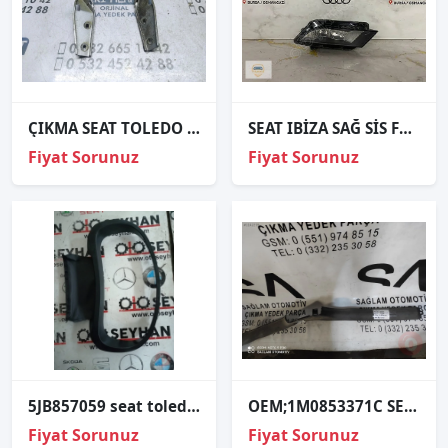
ÇIKMA SEAT TOLEDO SAĞ SOL MOTOR KAPUTU MENTEŞESİ
SEAT IBİZA SAĞ SİS FARI ORJİNAL
Fiyat Sorunuz
Fiyat Sorunuz
5JB857059 seat toledo 2012-19 kilometre saati çercevesi
OEM;1M0853371C SEAT LEON-TOLEDO SOL EŞİK KAPLAMA
Fiyat Sorunuz
Fiyat Sorunuz