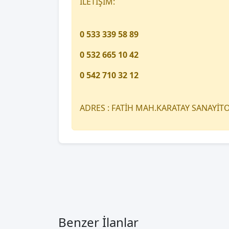
İLETİŞİM:
0 533 339 58 89
0 532 665 10 42
0 542 710 32 12
ADRES : FATİH MAH.KARATAY SANAYİ
Benzer İlanlar