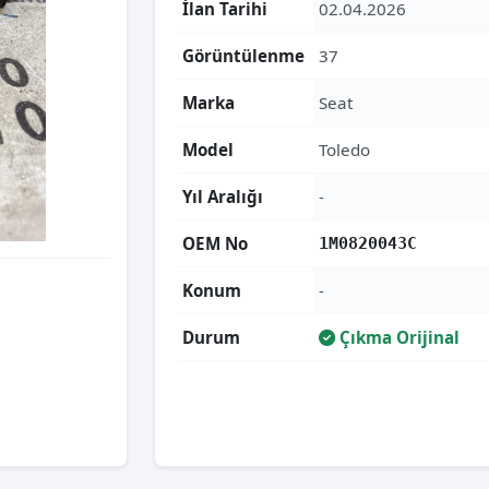
İlan Tarihi
02.04.2026
Görüntülenme
37
Marka
Seat
Model
Toledo
Yıl Aralığı
-
OEM No
1M0820043C
Konum
-
Durum
Çıkma Orijinal