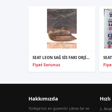
SEAT LEON SAĞ SİS FARI ORJİNAL ÇIKMA YEDEK PARÇA
Fiyat Sorunuz
Fiya
Hakkımızda
Hızlı
Türkiye'nin en güvenilir çıkma far ve
Anas