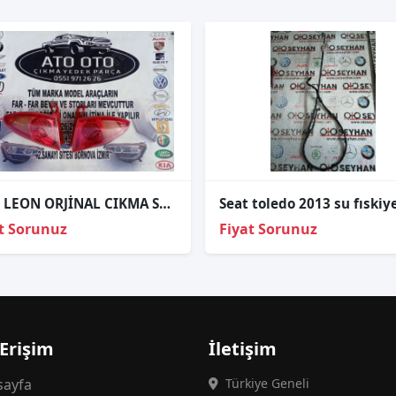
SEAT LEON ORJİNAL CIKMA SAĞ SOL DIŞ STOP
t Sorunuz
Fiyat Sorunuz
 Erişim
İletişim
ayfa
Türkiye Geneli