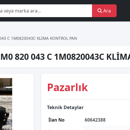
Ara
043 C 1M0820043C KLİMA KONTROL PAN
M0 820 043 C 1M0820043C KLİ
Pazarlık
Teknik Detaylar
İlan No
60642388