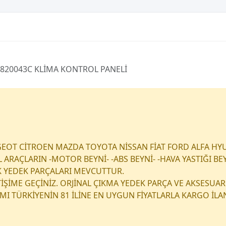
0820043C KLİMA KONTROL PANELİ
EOT CİTROEN MAZDA TOYOTA NİSSAN FİAT FORD ALFA HY
RAÇLARIN -MOTOR BEYNİ- -ABS BEYNİ- -HAVA YASTIĞI BEY
K YEDEK PARÇALARI MEVCUTTUR.
ETİŞİME GEÇİNİZ. ORJİNAL ÇIKMA YEDEK PARÇA VE AKSESUAR
I TÜRKİYENİN 81 İLİNE EN UYGUN FİYATLARLA KARGO İL