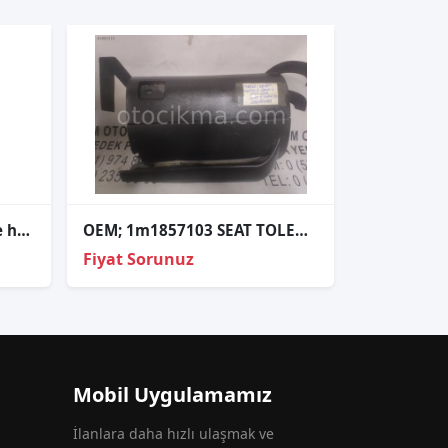
Seat toledo 2013 su fıskiye hortumu
OEM; 1m1857103 SEAT TOLEDO 2 LEON-1 99-06 KOMPLE TORPİDO OE
Fiyat Sorunuz
Mobil Uygulamamız
İlanlara daha hızlı ulaşmak ve