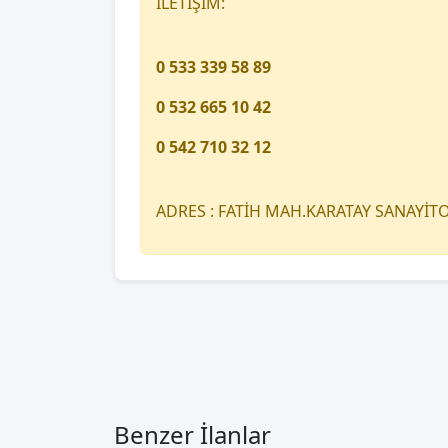
İLETİŞİM:
0 533 339 58 89
0 532 665 10 42
0 542 710 32 12
ADRES : FATİH MAH.KARATAY SANAYİ
Benzer İlanlar