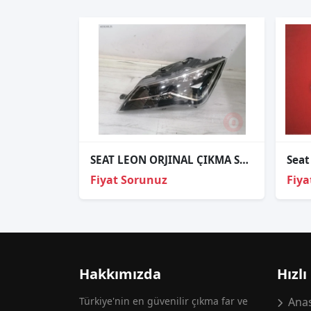
SEAT LEON ORJINAL ÇIKMA SOL FAR
Fiyat Sorunuz
Fiya
Hakkımızda
Hızlı
Türkiye'nin en güvenilir çıkma far ve
Anas