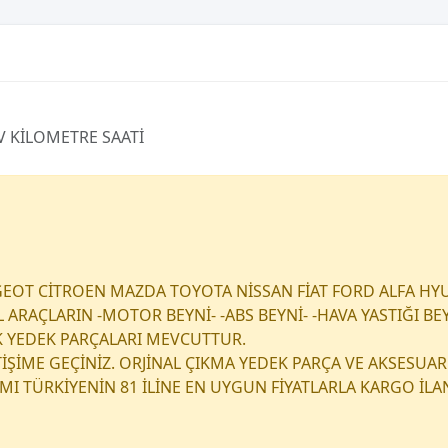
 KİLOMETRE SAATİ
EOT CİTROEN MAZDA TOYOTA NİSSAN FİAT FORD ALFA HY
RAÇLARIN -MOTOR BEYNİ- -ABS BEYNİ- -HAVA YASTIĞI BEY
K YEDEK PARÇALARI MEVCUTTUR.
ETİŞİME GEÇİNİZ. ORJİNAL ÇIKMA YEDEK PARÇA VE AKSESUAR
I TÜRKİYENİN 81 İLİNE EN UYGUN FİYATLARLA KARGO İL