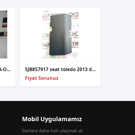
SEAT-SKODA TOLEDO-FABİA-OCTAVİA ARKA BAGAJ KİLİDİ 8R0827505A
5JB857917 seat toledo 2013 direksiyon alt kaplaması
Fiyat Sorunuz
Mobil Uygulamamız
İlanlara daha hızlı ulaşmak ve