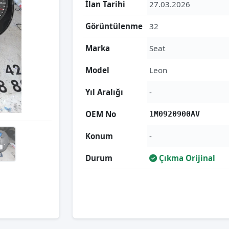
İlan Tarihi
27.03.2026
Görüntülenme
32
Marka
Seat
Model
Leon
Yıl Aralığı
-
OEM No
1M0920900AV
Konum
-
Durum
Çıkma Orijinal