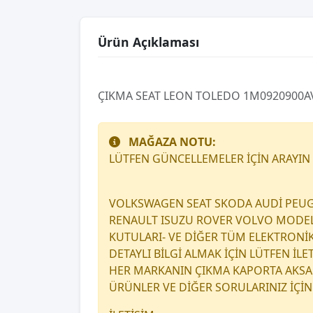
Ürün Açıklaması
ÇIKMA SEAT LEON TOLEDO 1M0920900AV
MAĞAZA NOTU:
LÜTFEN GÜNCELLEMELER İÇİN ARAYIN
VOLKSWAGEN SEAT SKODA AUDİ PEUG
RENAULT ISUZU ROVER VOLVO MODEL A
KUTULARI- VE DİĞER TÜM ELEKTRONİ
DETAYLI BİLGİ ALMAK İÇİN LÜTFEN İL
HER MARKANIN ÇIKMA KAPORTA AKSAM
ÜRÜNLER VE DİĞER SORULARINIZ İÇİN