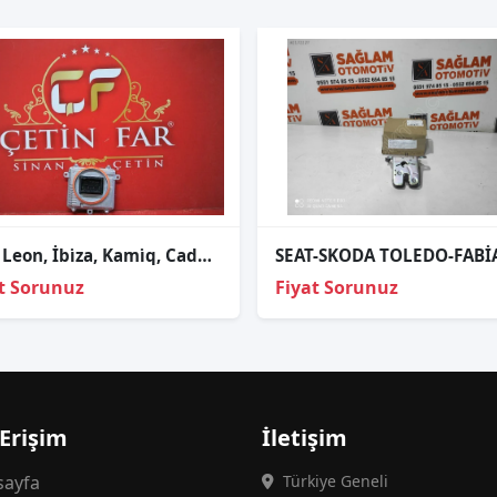
Seat Leon, İbi̇za, Kami̇q, Caddy Led Far Beyni̇ Sıfır Orj 992941571af
t Sorunuz
Fiyat Sorunuz
 Erişim
İletişim
ayfa
Türkiye Geneli