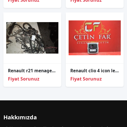
Fiyat Sorunuz
Fiyat Sorunuz
Renault r21 menager 1.7 motor içi tesisatı
Renault cli̇o 4 i̇con led far beyni̇ sıfır orji̇nal a2c906658030
Fiyat Sorunuz
Fiyat Sorunuz
Hakkımızda