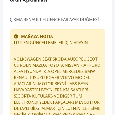
ÇIKMA RENAULT FLUENCE FAR AYAR DÜĞMESİ
MAĞAZA NOTU:
LÜTFEN GÜNCELLEMELER İÇİN ARAYIN
VOLKSWAGEN SEAT SKODA AUDİ PEUGEOT
CİTROEN MAZDA TOYOTA NİSSAN FİAT FORD
ALFA HYUNDAİ KİA OPEL MERCEDES BMW
RENAULT ISUZU ROVER VOLVO MODEL
ARAÇLARIN -MOTOR BEYNİ- -ABS BEYNİ- -
HAVA YASTIĞI BEYİNLERİ- KM SAATLERİ -
SİGORTA KUTULARI- VE DİĞER TÜM
ELEKTRONİK YEDEK PARÇALARI MEVCUTTUR.
DETAYLI BİLGİ ALMAK İÇİN LÜTFEN İLETİŞİME
GEÇİNİZ. ORJİNAL ÇIKMA YEDEK PARÇA VE