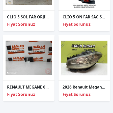
CLİO 5 SOL FAR ORJİNAL
CLİO 5 ÖN FAR SAĞ SOL 2019 VE ÜZERİ / KAMPANYA
Fiyat Sorunuz
Fiyat Sorunuz
RENAULT MEGANE 03-06 ÇIKMA SAĞ SİS FAR KAPAĞI
2026 Renault Megane 2 Sol Far Xenon 89307030
Fiyat Sorunuz
Fiyat Sorunuz