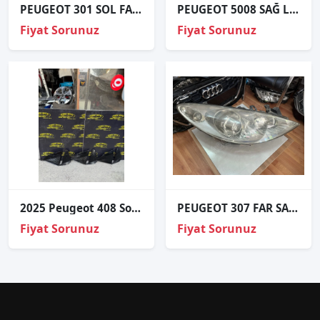
PEUGEOT 301 SOL FAR YAN SANAYİ
PEUGEOT 5008 SAĞ LEDLİ STOP
Fiyat Sorunuz
Fiyat Sorunuz
2025 Peugeot 408 Sol Taraf Sis kapakları Çıkma Orjinal
PEUGEOT 307 FAR SAĞ MERCEKLİ ORJİNAL
Fiyat Sorunuz
Fiyat Sorunuz