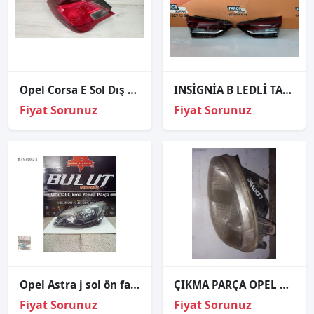
Opel Corsa E Sol Dış Stop 460034366 orj.çıkma
INSİGNİA B LEDLİ TAKIM İÇ STOP SIFIR İTHAL 17-19
Fiyat Sorunuz
Fiyat Sorunuz
Opel Astra j sol ön far orjinal çıkma
ÇIKMA PARÇA OPEL COMBO SOL ÖN FAR
Fiyat Sorunuz
Fiyat Sorunuz