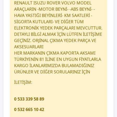
RENAULT ISUZU ROVER VOLVO MODEL
ARAÇLARIN -MOTOR BEYNİ- -ABS BEYNİ- -
HAVA YASTIĞI BEYİNLERİ- KM SAATLERİ -
SİGORTA KUTULARI- VE DİĞER TÜM
ELEKTRONİK YEDEK PARÇALARI MEVCUTTUR.
DETAYLI BİLGİ ALMAK İÇİN LÜTFEN İLETİŞİME
GEÇİNİZ. ORJİNAL ÇIKMA YEDEK PARÇA VE
AKSESUARLARI
HER MARKANIN ÇIKMA KAPORTA AKSAMI
TÜRKİYENİN 81 İLİNE EN UYGUN FİYATLARLA
KARGO İLANLARIMIZDA BULAMADIĞINIZ
ÜRÜNLER VE DİĞER SORULARINIZ İÇİN
İLETİŞİM:
0 533 339 58 89
0 532 665 10 42