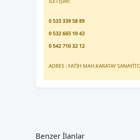
İLETİŞİM:
0 533 339 58 89
0 532 665 10 42
0 542 710 32 12
ADRES : FATİH MAH.KARATAY SANAYİ
Benzer İlanlar