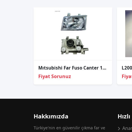
Mıtsubishi Far Fuso Canter 12-20 Sol (Motorlu)
Fiyat Sorunuz
Fiya
Hakkımızda
Hızlı
Türkiye'nin en güvenilir çıkma far ve
Anas