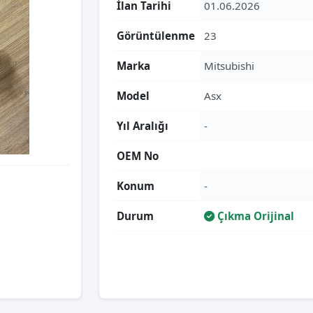
İlan Tarihi
01.06.2026
Görüntülenme
23
Marka
Mitsubishi
Model
Asx
Yıl Aralığı
-
OEM No
Konum
-
Durum
Çıkma Orijinal