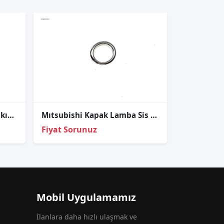
Mitsubishi L200 Sağ-Sol Takım Stop Lambası Siyah 1990-1998
Mıtsubishi Kapak Lamba Sis Nikelajı L200 11-13 Sol
Fiyat Sorunuz
Mobil Uygulamamız
İlanlara daha hızlı ulaşmak ve