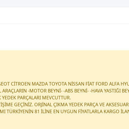
EOT CİTROEN MAZDA TOYOTA NİSSAN FİAT FORD ALFA HY
RAÇLARIN -MOTOR BEYNİ- -ABS BEYNİ- -HAVA YASTIĞI BEY
K YEDEK PARÇALARI MEVCUTTUR.
ETİŞİME GEÇİNİZ. ORJİNAL ÇIKMA YEDEK PARÇA VE AKSESUAR
I TÜRKİYENİN 81 İLİNE EN UYGUN FİYATLARLA KARGO İL