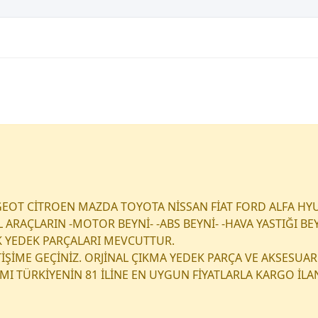
EOT CİTROEN MAZDA TOYOTA NİSSAN FİAT FORD ALFA HY
RAÇLARIN -MOTOR BEYNİ- -ABS BEYNİ- -HAVA YASTIĞI BEY
K YEDEK PARÇALARI MEVCUTTUR.
ETİŞİME GEÇİNİZ. ORJİNAL ÇIKMA YEDEK PARÇA VE AKSESUAR
I TÜRKİYENİN 81 İLİNE EN UYGUN FİYATLARLA KARGO İL