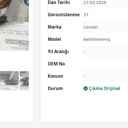
İlan Tarihi
27.03.2026
Görüntülenme
37
Marka
Lincoln
Model
Belirtilmemiş
Yıl Aralığı
-
OEM No
Konum
-
Durum
Çıkma Orijinal