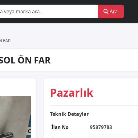
Ara
N FAR
SOL ÖN FAR
Pazarlık
Teknik Detaylar
İlan No
95879783