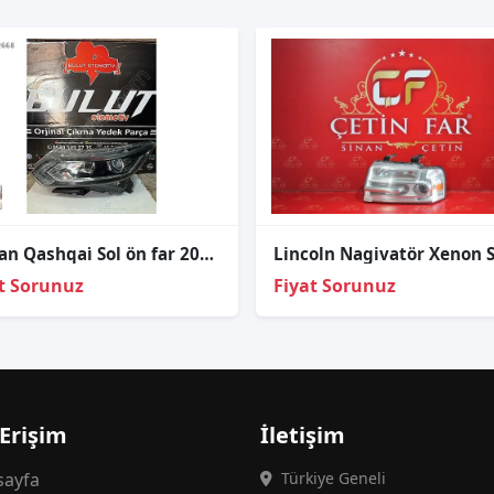
Ni̇ssan Qashqai̇ Sol ön far 2013-2017
t Sorunuz
Fiyat Sorunuz
 Erişim
İletişim
ayfa
Türkiye Geneli