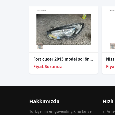
Fort cuoer 2015 model sol ön far içi siyah
Fiyat Sorunuz
Fiya
Hakkımızda
Hızlı
Türkiye'nin en güvenilir çıkma far ve
Anas