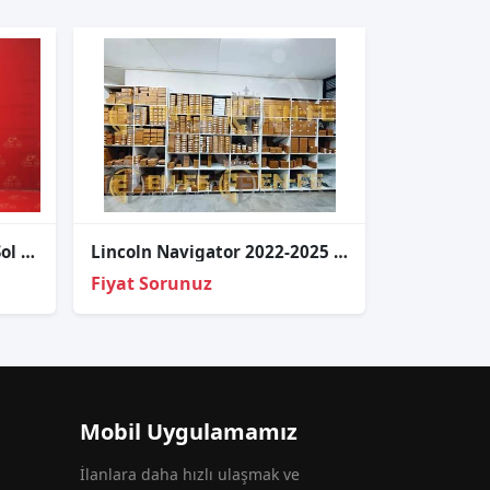
Lincoln Nagivatör Xenon Sol Far
Lincoln Navigator 2022-2025 Led Far Beyni JK21-13W030-DG
Fiyat Sorunuz
Mobil Uygulamamız
İlanlara daha hızlı ulaşmak ve