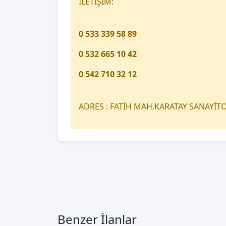
İLETİŞİM:
0 533 339 58 89
0 532 665 10 42
0 542 710 32 12
ADRES : FATİH MAH.KARATAY SANAYİ
Benzer İlanlar