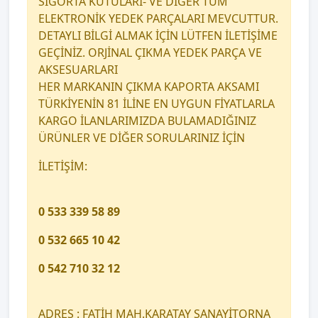
SİGORTA KUTULARI- VE DİĞER TÜM
ELEKTRONİK YEDEK PARÇALARI MEVCUTTUR.
DETAYLI BİLGİ ALMAK İÇİN LÜTFEN İLETİŞİME
GEÇİNİZ. ORJİNAL ÇIKMA YEDEK PARÇA VE
AKSESUARLARI
HER MARKANIN ÇIKMA KAPORTA AKSAMI
TÜRKİYENİN 81 İLİNE EN UYGUN FİYATLARLA
KARGO İLANLARIMIZDA BULAMADIĞINIZ
ÜRÜNLER VE DİĞER SORULARINIZ İÇİN
İLETİŞİM:
0 533 339 58 89
0 532 665 10 42
0 542 710 32 12
ADRES : FATİH MAH.KARATAY SANAYİTORNA