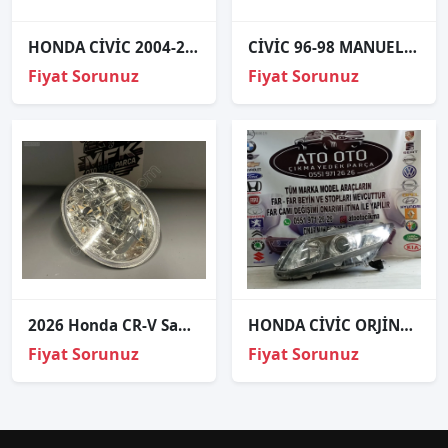
HONDA CİVİC 2004-2006 VTEC- 2 SAĞ FAR 33101S5A901.
CİVİC 96-98 MANUEL SOL FAR
Fiyat Sorunuz
Fiyat Sorunuz
2026 Honda CR-V Sağ Sis Farı
HONDA CİVİC ORJİNAL ÇIKMA SAĞ FAR
Fiyat Sorunuz
Fiyat Sorunuz