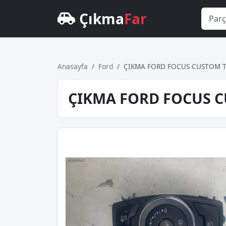
Çıkma
Far
Anasayfa
Ford
ÇIKMA FORD FOCUS CUSTOM T
ÇIKMA FORD FOCUS C