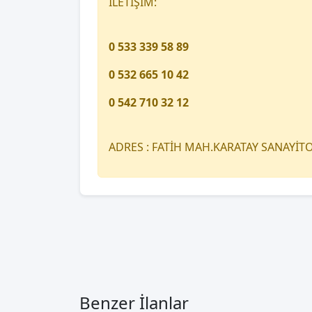
İLETİŞİM:
0 533 339 58 89
0 532 665 10 42
0 542 710 32 12
ADRES : FATİH MAH.KARATAY SANAYİ
Benzer İlanlar