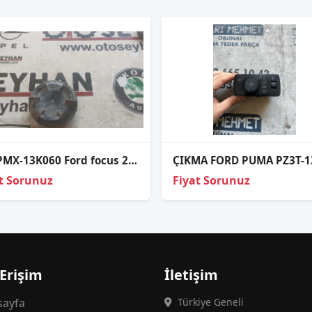
VP9PMX-13K060 Ford focus 2010 far kapağı orijinal
t Sorunuz
Fiyat Sorunuz
 Erişim
İletişim
ayfa
Türkiye Geneli