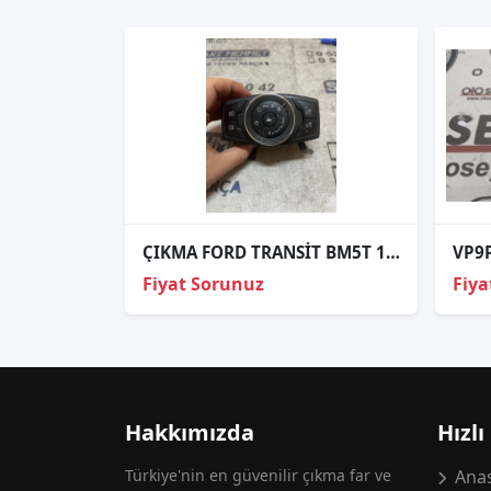
ÇIKMA FORD TRANSİT BM5T 13A024 CF BM5T13A024CF FAR ANAHTARI
Fiyat Sorunuz
Fiya
Hakkımızda
Hızlı
Türkiye'nin en güvenilir çıkma far ve
Anas