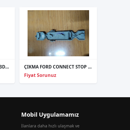
ÇIKMA FORD PUMA PZ3T-13D061-ABW PZ3T13D061ABW FAR ANAHTARI
ÇIKMA FORD CONNECT STOP DUYU 9T16-13N412-A
Fiyat Sorunuz
Mobil Uygulamamız
İlanlara daha hızlı ulaşmak ve