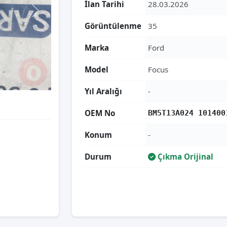
İlan Tarihi
28.03.2026
Görüntülenme
35
Marka
Ford
Model
Focus
Yıl Aralığı
-
OEM No
BM5T13A024 101400
Konum
-
Durum
Çıkma Orijinal