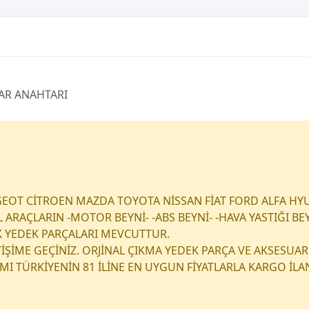
AR ANAHTARI
EOT CİTROEN MAZDA TOYOTA NİSSAN FİAT FORD ALFA HY
RAÇLARIN -MOTOR BEYNİ- -ABS BEYNİ- -HAVA YASTIĞI BEY
K YEDEK PARÇALARI MEVCUTTUR.
ETİŞİME GEÇİNİZ. ORJİNAL ÇIKMA YEDEK PARÇA VE AKSESUAR
I TÜRKİYENİN 81 İLİNE EN UYGUN FİYATLARLA KARGO İL