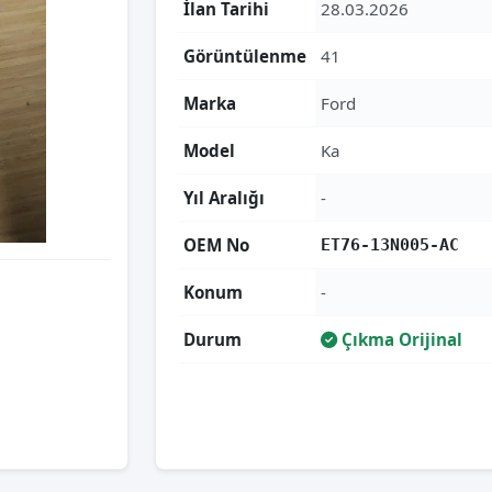
İlan Tarihi
28.03.2026
Görüntülenme
41
Marka
Ford
Model
Ka
Yıl Aralığı
-
OEM No
ET76-13N005-AC
Konum
-
Durum
Çıkma Orijinal