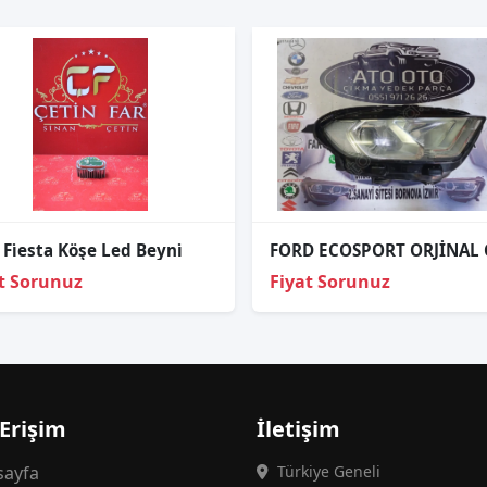
 Fi̇esta Köşe Led Beyni̇
t Sorunuz
Fiyat Sorunuz
 Erişim
İletişim
ayfa
Türkiye Geneli