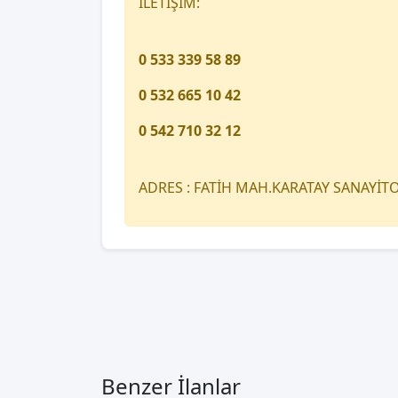
İLETİŞİM:
0 533 339 58 89
0 532 665 10 42
0 542 710 32 12
ADRES : FATİH MAH.KARATAY SANAYİ
Benzer İlanlar