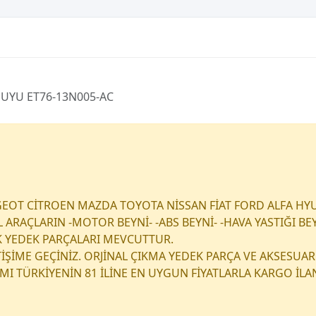
UYU ET76-13N005-AC
EOT CİTROEN MAZDA TOYOTA NİSSAN FİAT FORD ALFA HY
RAÇLARIN -MOTOR BEYNİ- -ABS BEYNİ- -HAVA YASTIĞI BEY
K YEDEK PARÇALARI MEVCUTTUR.
ETİŞİME GEÇİNİZ. ORJİNAL ÇIKMA YEDEK PARÇA VE AKSESUAR
I TÜRKİYENİN 81 İLİNE EN UYGUN FİYATLARLA KARGO İL