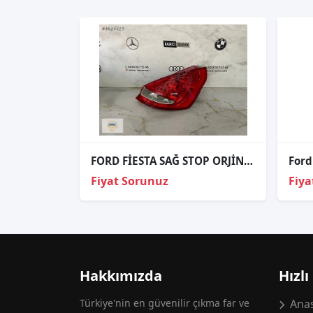
FORD FİESTA SAĞ STOP ORJİNAL
Ford
Fiyat Sorunuz
Fiya
Hakkımızda
Hızlı
Türkiye'nin en güvenilir çıkma far ve
Anas