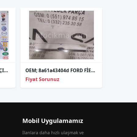
FORD ECOSPORT ORJİNAL ÇIKMA SAĞ FAR
OEM; 8a61a43404d FORD FİESTA 09-13 BAGAJ PLAKA LAMBA ÇERÇEVE
Fiyat Sorunuz
Mobil Uygulamamız
İlanlara daha hızlı ulaşmak ve