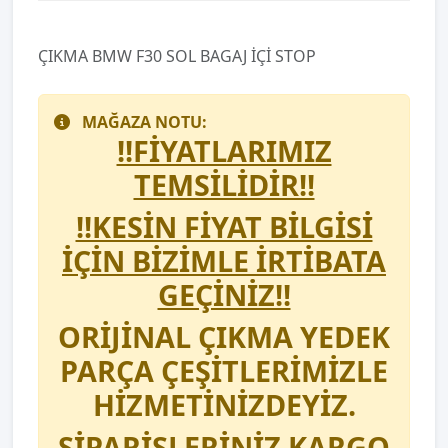
ÇIKMA BMW F30 SOL BAGAJ İÇİ STOP
MAĞAZA NOTU:
!!FİYATLARIMIZ
TEMSİLİDİR!!
!!KESİN FİYAT BİLGİSİ
İÇİN BİZİMLE İRTİBATA
GEÇİNİZ!!
ORİJİNAL ÇIKMA YEDEK
PARÇA ÇEŞİTLERİMİZLE
HİZMETİNİZDEYİZ.
SİPARİŞLERİNİZ KARGO