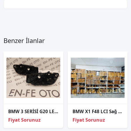
Benzer İlanlar
BMW 3 SERİSİ G20 LED XENON SAĞ FAR KASASI SIFIR
BMW X1 F48 LCI Sağ Far Adaptif Gündüz Led Modülü – 63119477836
Fiyat Sorunuz
Fiyat Sorunuz