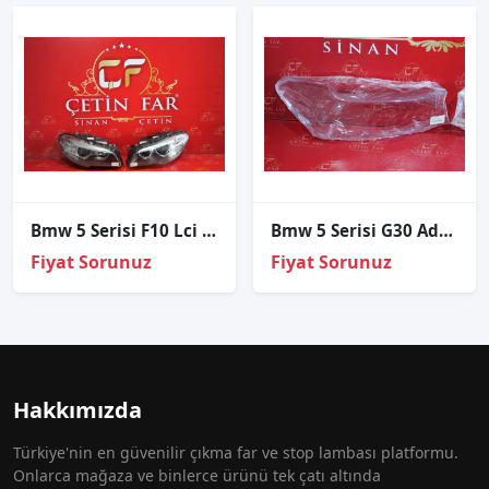
Bmw 5 Serisi F10 Lci Xenon Sağ Sol Far
Bmw 5 Serisi G30 Adaptif Sağ Far Cami
Fiyat Sorunuz
Fiyat Sorunuz
Hakkımızda
Türkiye'nin en güvenilir çıkma far ve stop lambası platformu.
Onlarca mağaza ve binlerce ürünü tek çatı altında