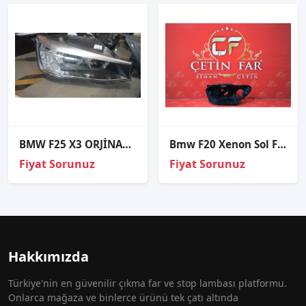
BMW F25 X3 ORJİNAL ÇIKMA SAĞ FAR
Bmw F20 Xenon Sol Far Kasasi
Fiyat Sorunuz
Fiyat Sorunuz
Hakkımızda
Türkiye'nin en güvenilir çıkma far ve stop lambası platformu.
Onlarca mağaza ve binlerce ürünü tek çatı altında