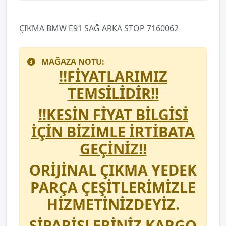
ÇIKMA BMW E91 SAĞ ARKA STOP 7160062
MAĞAZA NOTU:
!!FİYATLARIMIZ
TEMSİLİDİR!!
!!KESİN FİYAT BİLGİSİ
İÇİN BİZİMLE İRTİBATA
GEÇİNİZ!!
ORİJİNAL ÇIKMA YEDEK
PARÇA ÇEŞİTLERİMİZLE
HİZMETİNİZDEYİZ.
SİPARİŞLERİNİZ KARGO