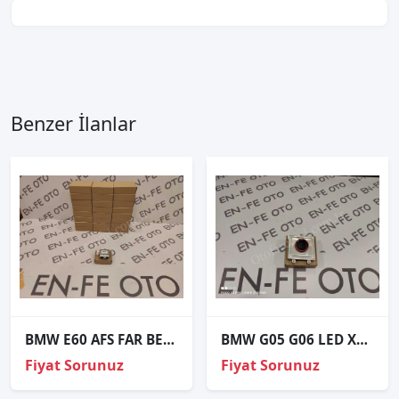
Benzer İlanlar
BMW E60 AFS FAR BEYNİ SIFIR 63127189312 7189312
BMW G05 G06 LED XENON FAR BEYNİ 7933360 63117933360
Fiyat Sorunuz
Fiyat Sorunuz