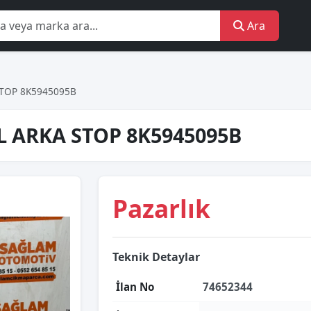
Ara
STOP 8K5945095B
L ARKA STOP 8K5945095B
Pazarlık
Teknik Detaylar
İlan No
74652344