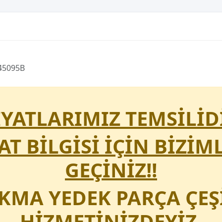
45095B
FİYATLARIMIZ TEMSİLİDİ
YAT BİLGİSİ İÇİN BİZİM
GEÇİNİZ!!
IKMA YEDEK PARÇA ÇEŞ
HİZMETİNİZDEYİZ.