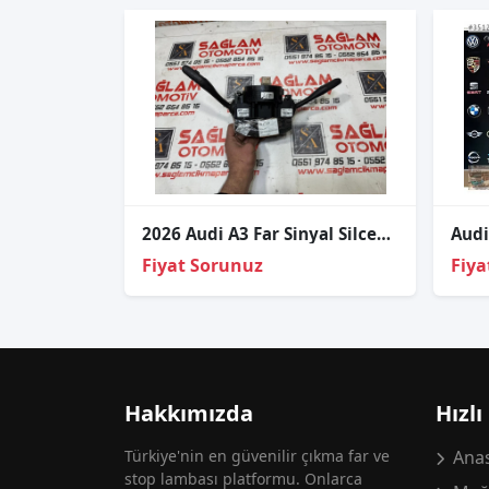
2026 Audi A3 Far Sinyal Silcek Kolu 8P0907137BA
Fiyat Sorunuz
Fiya
Hakkımızda
Hızlı
Türkiye'nin en güvenilir çıkma far ve
Anas
stop lambası platformu. Onlarca