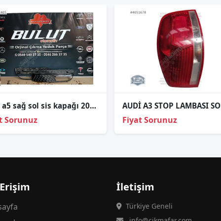
Audi a5 sağ sol sis kapağı 2013-2015
t Sorunuz
Fiyat Sorunuz
 Erişim
İletişim
ayfa
Türkiye Geneli
info@cikmafar.com