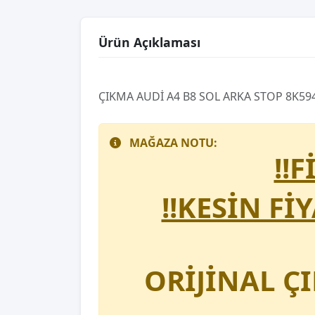
Ürün Açıklaması
ÇIKMA AUDİ A4 B8 SOL ARKA STOP 8K59
MAĞAZA NOTU:
!!
!!KESİN Fİ
ORİJİNAL Ç