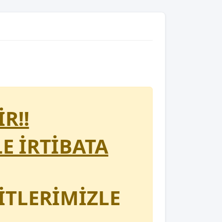
R!!
LE İRTİBATA
İTLERİMİZLE