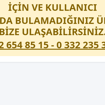
İÇİN VE KULLANICI
A BULAMADIĞINIZ Ü
BİZE ULAŞABİLİRSİNİZ
2 654 85 15 - 0 332 235 