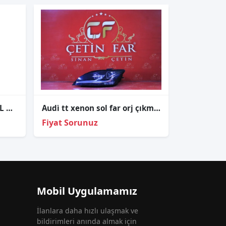
AUDİ A3 STOP LAMBASI SOL ORJİNAL ÇIKMA 8P0945095024S
Audi̇ tt xenon sol far orj çıkma 2006-2015 8j0941029aj
Fiyat Sorunuz
Mobil Uygulamamız
İlanlara daha hızlı ulaşmak ve
bildirimleri anında almak için