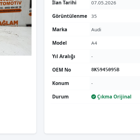
İlan Tarihi
07.05.2026
Görüntülenme
35
Marka
Audi
Model
A4
Yıl Aralığı
-
OEM No
8K5945095B
Konum
-
Durum
Çıkma Orijinal