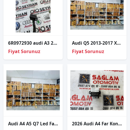
6R0972930 audi A3 2015 iç tesisat fiş soketi
Audi Q5 2013-2017 Xenon Far Beyni
Fiyat Sorunuz
Fiyat Sorunuz
Audi A4 A5 Q7 Led Far Beyni A4 A5 Q7 4M0907397AB
2026 Audi A4 Far Kontrol Ünitesi Beyni 8K5907357B