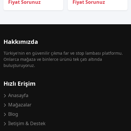
Fiyat Sorunuz
Fiyat Sorunuz
Hakkımızda
Türkiye'nin en güvenilir çıkma far ve stop lambası platformu.
Onlarca mağaza ve binlerce ürünü tek çatı altında
buluşturuyoruz.
Hızlı Erişim
Anasayfa
Mağazalar
Blog
İletişim & Destek