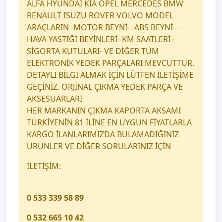
ALFA HYUNDAİ KİA OPEL MERCEDES BMW
RENAULT ISUZU ROVER VOLVO MODEL
ARAÇLARIN -MOTOR BEYNİ- -ABS BEYNİ- -
HAVA YASTIĞI BEYİNLERİ- KM SAATLERİ -
SİGORTA KUTULARI- VE DİĞER TÜM
ELEKTRONİK YEDEK PARÇALARI MEVCUTTUR.
DETAYLI BİLGİ ALMAK İÇİN LÜTFEN İLETİŞİME
GEÇİNİZ. ORJİNAL ÇIKMA YEDEK PARÇA VE
AKSESUARLARI
HER MARKANIN ÇIKMA KAPORTA AKSAMI
TÜRKİYENİN 81 İLİNE EN UYGUN FİYATLARLA
KARGO İLANLARIMIZDA BULAMADIĞINIZ
ÜRÜNLER VE DİĞER SORULARINIZ İÇİN
İLETİŞİM:
0 533 339 58 89
0 532 665 10 42