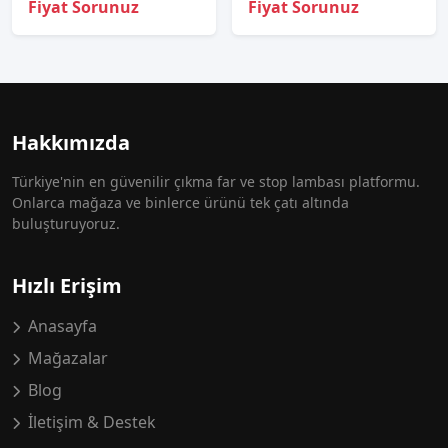
Fiyat Sorunuz
Fiyat Sorunuz
Hakkımızda
Türkiye'nin en güvenilir çıkma far ve stop lambası platformu.
Onlarca mağaza ve binlerce ürünü tek çatı altında
buluşturuyoruz.
Hızlı Erişim
Anasayfa
Mağazalar
Blog
İletişim & Destek