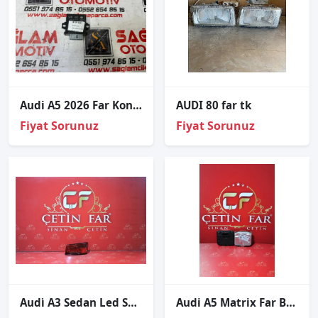
Audi A5 2026 Far Kontrol Beyni 8K0907357D
AUDI 80 far tk
Fiyat Sorunuz
Fiyat Sorunuz
Audi̇ A3 Sedan Led Sağ Diş Stop Sıfır Marelli̇
Audi A5 Matrix Far Beyni Sıfır