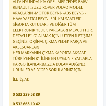
ALFA HYUNDAİ KİA OPEL MERCEDES BMW
RENAULT ISUZU ROVER VOLVO MODEL
ARAÇLARIN -MOTOR BEYNİ- -ABS BEYNİ- -
HAVA YASTIĞI BEYİNLERİ- KM SAATLERİ -
SİGORTA KUTULARI- VE DİĞER TÜM
ELEKTRONİK YEDEK PARÇALARI MEVCUTTUR.
DETAYLI BİLGİ ALMAK İÇİN LÜTFEN İLETİŞİME
GEÇİNİZ. ORJİNAL ÇIKMA YEDEK PARÇA VE
AKSESUARLARI
HER MARKANIN ÇIKMA KAPORTA AKSAMI
TÜRKİYENİN 81 İLİNE EN UYGUN FİYATLARLA
KARGO İLANLARIMIZDA BULAMADIĞINIZ
ÜRÜNLER VE DİĞER SORULARINIZ İÇİN
İLETİŞİM:
0 533 339 58 89
0 532 665 10 42