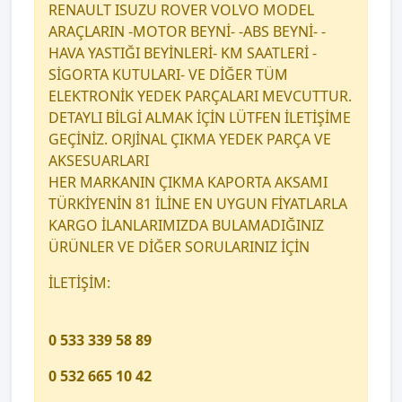
RENAULT ISUZU ROVER VOLVO MODEL
ARAÇLARIN -MOTOR BEYNİ- -ABS BEYNİ- -
HAVA YASTIĞI BEYİNLERİ- KM SAATLERİ -
SİGORTA KUTULARI- VE DİĞER TÜM
ELEKTRONİK YEDEK PARÇALARI MEVCUTTUR.
DETAYLI BİLGİ ALMAK İÇİN LÜTFEN İLETİŞİME
GEÇİNİZ. ORJİNAL ÇIKMA YEDEK PARÇA VE
AKSESUARLARI
HER MARKANIN ÇIKMA KAPORTA AKSAMI
TÜRKİYENİN 81 İLİNE EN UYGUN FİYATLARLA
KARGO İLANLARIMIZDA BULAMADIĞINIZ
ÜRÜNLER VE DİĞER SORULARINIZ İÇİN
İLETİŞİM:
0 533 339 58 89
0 532 665 10 42