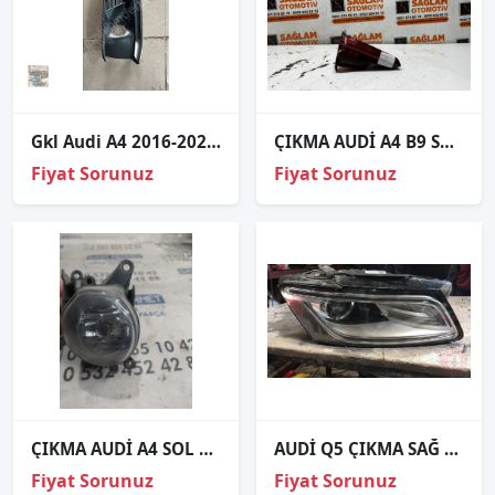
Gkl Audi A4 2016-2020 Sis Kapağı Sisli Sağ 8W0807682AK
ÇIKMA AUDİ A4 B9 SOL BAGAJ İÇİ STOP 2SK012247-02
Fiyat Sorunuz
Fiyat Sorunuz
ÇIKMA AUDİ A4 SOL SİS FARI 1999-2001 8D0941699B
AUDİ Q5 ÇIKMA SAĞ FAR
Fiyat Sorunuz
Fiyat Sorunuz