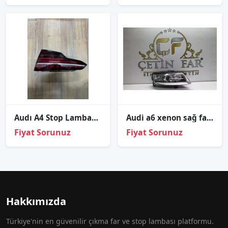
Audı A4 Stop Lambası İç Sağ 2020-2023
Audi̇ a6 xenon sağ far 4fo941004
Fiyat Sorunuz
Fiyat Sorunuz
Hakkımızda
Türkiye'nin en güvenilir çıkma far ve stop lambası platformu.