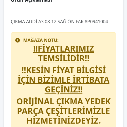
ÇIKMA AUDİ A3 08-12 SAĞ ÖN FAR 8P0941004
MAĞAZA NOTU:
!!FİYATLARIMIZ
TEMSİLİDİR!!
!!KESİN FİYAT BİLGİSİ
İÇİN BİZİMLE İRTİBATA
GEÇİNİZ!!
ORİJİNAL ÇIKMA YEDEK
PARÇA ÇEŞİTLERİMİZLE
HİZMETİNİZDEYİZ.