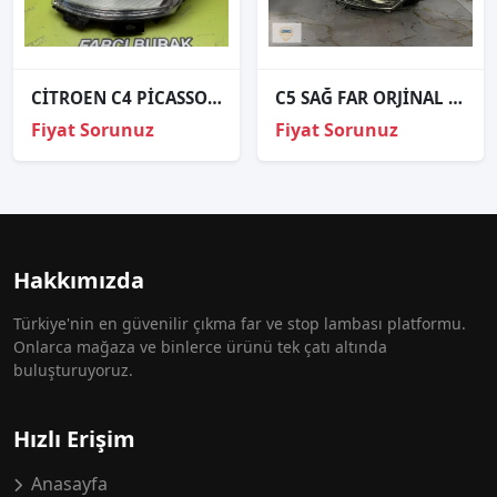
CİTROEN C4 PİCASSO SOL FAR ORJİNAL 2006- 6208.V1
C5 SAĞ FAR ORJİNAL HALOJEN LEDSİZ MODELİ
Fiyat Sorunuz
Fiyat Sorunuz
Hakkımızda
Türkiye'nin en güvenilir çıkma far ve stop lambası platformu.
Onlarca mağaza ve binlerce ürünü tek çatı altında
buluşturuyoruz.
Hızlı Erişim
Anasayfa