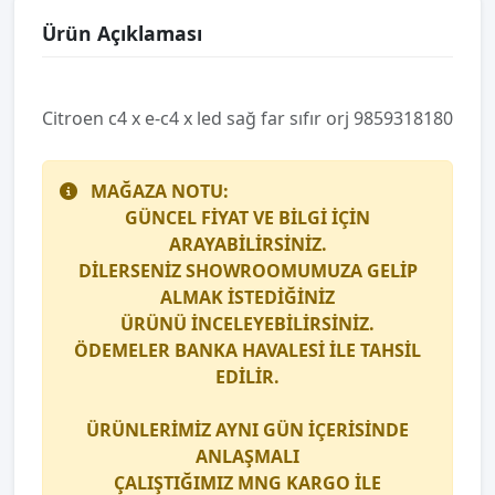
Ürün Açıklaması
Ci̇troen c4 x e-c4 x led sağ far sıfır orj 9859318180
MAĞAZA NOTU:
GÜNCEL FİYAT VE BİLGİ İÇİN
ARAYABİLİRSİNİZ.
DİLERSENİZ SHOWROOMUMUZA GELİP
ALMAK İSTEDİĞİNİZ
ÜRÜNÜ İNCELEYEBİLİRSİNİZ.
ÖDEMELER BANKA HAVALESİ İLE TAHSİL
EDİLİR.
ÜRÜNLERİMİZ AYNI GÜN İÇERİSİNDE
ANLAŞMALI
ÇALIŞTIĞIMIZ
MNG KARGO
İLE