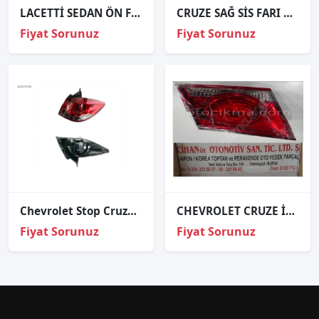
LACETTİ SEDAN ÖN FAR SAĞ SOL 2004 VE ÜZERİ / KAMPANYA
CRUZE SAĞ SİS FARI ORJİNAL
Fiyat Sorunuz
Fiyat Sorunuz
Chevrolet Stop Cruze Hb.09-14 Sağ
CHEVROLET CRUZE İÇ STOP SAĞ SOL 2008..,.,,,
Fiyat Sorunuz
Fiyat Sorunuz