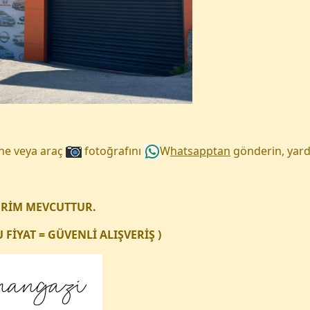
une veya araç
fotoğrafını
W
hatsapptan
gönderin, yard
ERİM MEVCUTTUR.
FİYAT = GÜVENLİ ALIŞVERİŞ )