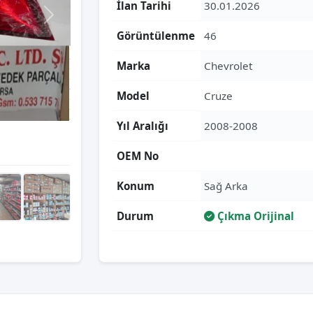
İlan Tarihi
30.01.2026
Görüntülenme
46
Marka
Chevrolet
Model
Cruze
Yıl Aralığı
2008-2008
OEM No
Konum
Sağ Arka
Durum
Çıkma Orijinal