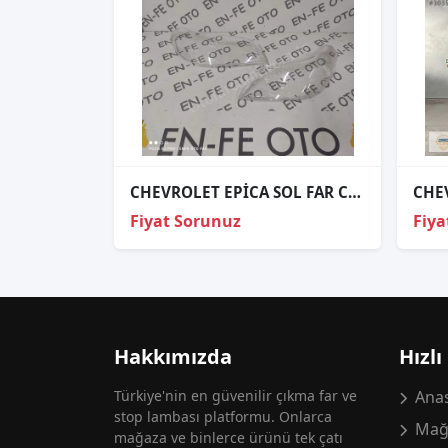
CHEVROLET EPİCA SOL FAR CAMI SIFIR
Fiyat Sorunuz
Fiya
Hakkımızda
Hızlı
Türkiye'nin en güvenilir çıkma far ve
Anas
stop lambası platformu. Onlarca
Mağ
mağaza ve binlerce ürünü tek çatı