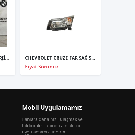
CAPTİVA TAKIM SİS FARI ORJİNAL
CHEVROLET CRUZE FAR SAĞ SOL ELEKTRIKLI SIYAH 2009- KAMPANYA
Fiyat Sorunuz
Mobil Uygulamamız
İlanlara daha hızlı ulaşmak ve
bildirimleri anında almak için
uygulamamızı indirin.