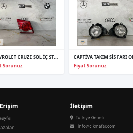
CHEVROLET CRUZE SOL İÇ STOP ORJİNAL
t Sorunuz
Fiyat Sorunuz
 Erişim
İletişim
ayfa
Türkiye Geneli
info@cikmafar.com
azalar