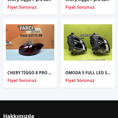
Fiyat Sorunuz
Fiyat Sorunuz
CHERY TİGGO 8 PRO SAĞ DIŞ STOP SIFIR İTHAL 22-24 605000237AA
OMODA 5 FULL LED SAĞ FAR ORJİNAL 2022-2024 605000531AA
Fiyat Sorunuz
Fiyat Sorunuz
Hakkımızda