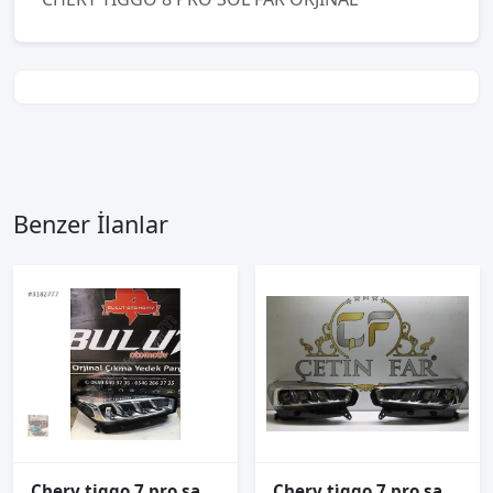
Benzer İlanlar
Chery tiggo 7 pro sağ far 2022-2024 605000200ab
Chery ti̇ggo 7 pro sağ sol far sıfır orj 605000200ab 605000199ab