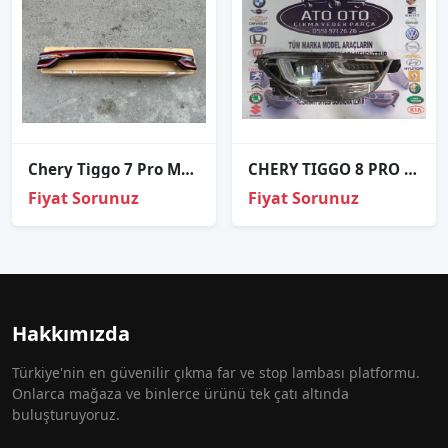
Chery Tiggo 7 Pro Max Orta Bagaj Stop Lambası 2024-2026
CHERY TIGGO 8 PRO MAX ORJINAL ÇIKMA SAĞ FAR
Fiyat Sorunuz
Fiyat Sorunuz
Hakkımızda
Türkiye'nin en güvenilir çıkma far ve stop lambası platformu.
Onlarca mağaza ve binlerce ürünü tek çatı altında
buluşturuyoruz.