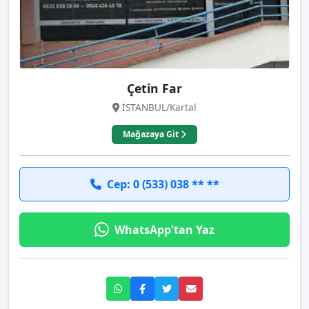
Çetin Far
İSTANBUL/Kartal
Mağazaya Git
Cep: 0 (533) 038 ** **
WhatsApp'tan Yaz