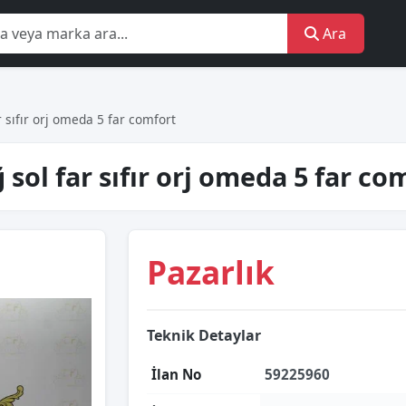
Ara
 sıfır orj omeda 5 far comfort
sol far sıfır orj omeda 5 far c
Pazarlık
Teknik Detaylar
İlan No
59225960