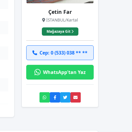
Çetin Far
İSTANBUL/Kartal
Mağazaya Git
Cep: 0 (533) 038 ** **
WhatsApp'tan Yaz