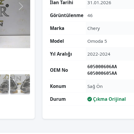
İlan Tarihi
31.01.2026
Görüntülenme
46
Marka
Chery
Model
Omoda 5
Yıl Aralığı
2022-2024
605000606AA
OEM No
605000605AA
Konum
Sağ Ön
Durum
Çıkma Orijinal