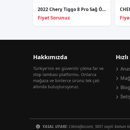
2022 Chery Tiggo 8 Pro Sağ Ön Far - Oto Çıkma Parçaları
Fiyat Sorunuz
Fiya
Hakkımızda
Hızlı
Türkiye'nin en güvenilir çıkma far ve
Anas
stop lambası platformu. Onlarca
Mağ
mağaza ve binlerce ürünü tek çatı
altında buluşturuyoruz.
Blo
İlet
YASAL UYARI:
Cikmafar.com, 5651 sayılı kanun