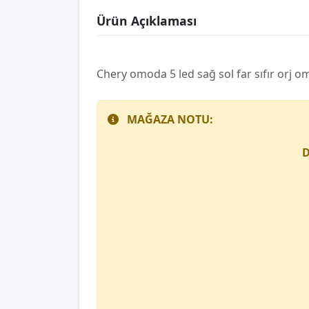
Ürün Açıklaması
Chery omoda 5 led sağ sol far sıfır orj 
MAĞAZA NOTU:
D