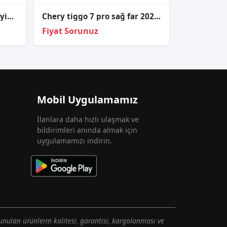
Chery Omoda 5 Led Far Beyi̇ni̇ 19010500
Chery tiggo 7 pro sağ far 2022-2024 605000200ab
Fiyat Sorunuz
Mobil Uygulamamız
İlanlara daha hızlı ulaşmak ve
bildirimleri anında almak için
uygulamamızı indirin.
unulan ürünlerin kalitesi, garantisi, kargolanması ve