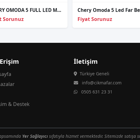
CHERY OMODA 5 FULL LED MERCEKLİ SOL FAR ORJİNAL
t Sorunuz
Fiyat Sorunuz
 Erişim
İletişim
ayfa
Türkiye Geneli
info@cikmafar.com
azalar
0505 631 23 31
g
işim & Destek
 kapsamında
Yer Sağlayıcı
sıfatıyla hizmet vermektedir. Sitemizde satışa s