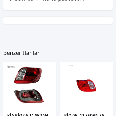
Benzer İlanlar
KİA RİO 06-11 SEDAN SAĞ STOP LAMBASI 92402-1G010
RİO 06--11 SEDAN SAĞ STOP