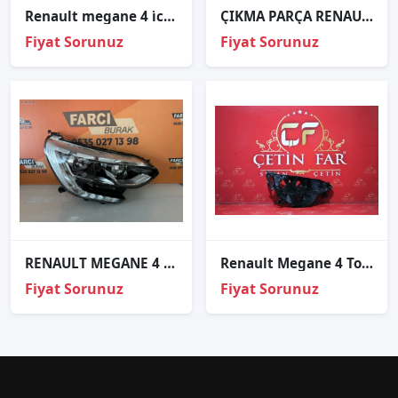
Renault megane 4 i̇con led sağ sol far orj çıkma 2016-2020
ÇIKMA PARÇA RENAULT 21 ARKA SOL STOP
Fiyat Sorunuz
Fiyat Sorunuz
RENAULT MEGANE 4 JOY MAKYAJLI SAĞ FAR HATASIZ
Renault Megane 4 Touch Sağ Far Kasasi
Fiyat Sorunuz
Fiyat Sorunuz