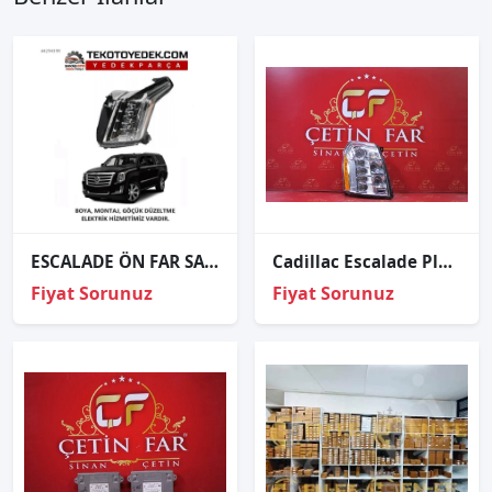
ESCALADE ÖN FAR SAĞ SOL 2015 VE ÜZERİ / KAMPANYA
Cadi̇llac Escalade Plati̇num Sağ Far Orj Çıkma 25999510
Fiyat Sorunuz
Fiyat Sorunuz