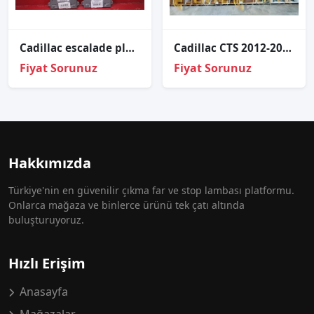
Cadi̇llac escalade plati̇num far beyni̇ sökme 2007-2014 749 756-00 ac
Cadillac CTS 2012-2017 Xenon Far Beyni 89024736
Fiyat Sorunuz
Fiyat Sorunuz
Hakkımızda
Türkiye'nin en güvenilir çıkma far ve stop lambası platformu.
Onlarca mağaza ve binlerce ürünü tek çatı altında
buluşturuyoruz.
Hızlı Erişim
Anasayfa