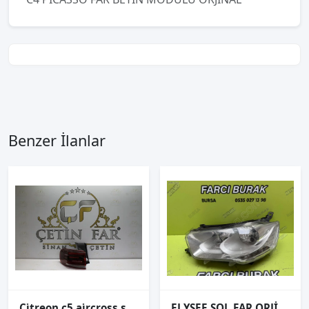
Benzer İlanlar
Ci̇treon c5 ai̇rcross sol diş stop sıfır orj 9845247680
ELYSEE SOL FAR ORJİNAL 2012-2015 90014455