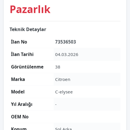
Pazarlık
Teknik Detaylar
İlan No
73536503
İlan Tarihi
04.03.2026
Görüntülenme
38
Marka
Citroen
Model
C-elysee
Yıl Aralığı
-
OEM No
Konum
Sol Arka