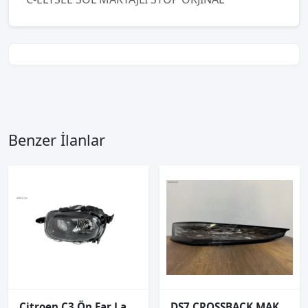
Benzer İlanlar
Citroen C3 Ön Far Lambası Sol 2016-2020
DS7 CROSSBACK MAKYAJLI SOL STOP ORJİNAL 9841320480