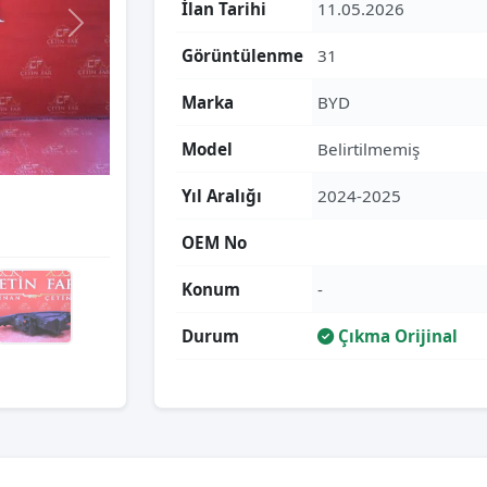
İlan Tarihi
11.05.2026
Görüntülenme
31
Marka
BYD
Model
Belirtilmemiş
Yıl Aralığı
2024-2025
OEM No
Konum
-
Durum
Çıkma Orijinal