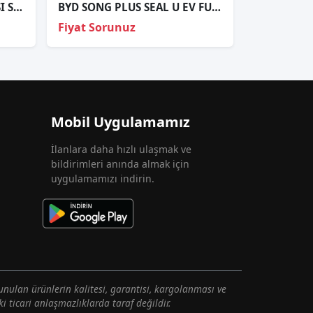
BYD ATTO 3 SAĞ FAR KASASI SIFIR
BYD SONG PLUS SEAL U EV FULL LED SOL FAR SIFIR
Fiyat Sorunuz
Mobil Uygulamamız
İlanlara daha hızlı ulaşmak ve
bildirimleri anında almak için
uygulamamızı indirin.
unulan ürünlerin kalitesi, garantisi, kargolanması ve
i ticari anlaşmazlıklarda taraf değildir.