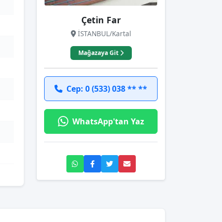
Çetin Far
İSTANBUL/Kartal
Mağazaya Git
Cep: 0 (533) 038 ** **
WhatsApp'tan Yaz