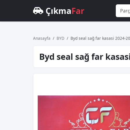
Çıkma
Far
Anasayfa
BYD
Byd seal sağ far kasasi 2024-2
Byd seal sağ far kasas