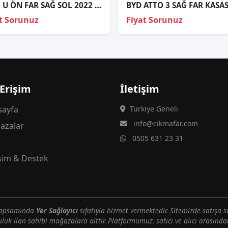
SEAL U ÖN FAR SAĞ SOL 2022 VE ÜZERİ / SINIRLI STOK
t Sorunuz
Fiyat Sorunuz
 Erişim
İletişim
ayfa
Türkiye Geneli
info@cikmafar.com
azalar
0505 631 23 31
g
işim & Destek
 kapsamında
Yer Sağlayıcı
sıfatıyla hizmet vermektedir. Sitemizde satışa s
uluk ilan sahibi mağazalara aittir. Platformumuz, satıcı ve alıcı arasındak