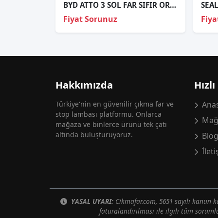
BYD ATTO 3 SOL FAR SIFIR ORJİNAL 23-25
Fiyat Sorunuz
Fiya
Hakkımızda
Hızlı
Türkiye'nin en güvenilir çıkma far ve
Anas
stop lambası platformu. Onlarca
Mağ
mağaza ve binlerce ürünü tek çatı
altında buluşturuyoruz.
Blo
İlet
YASAL UYARI:
Cikmafar.com, 5651 sayılı kanun
faturalandırılması ile ilgili tüm soruml