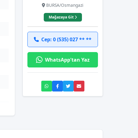
BURSA/Osmangazi
Mağazaya Git
Cep: 0 (535) 027 ** **
WhatsApp'tan Yaz