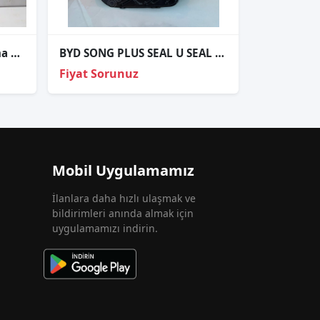
Byd atto 3 full led orj çıkma 2022-2026 sc2e-4121010
BYD SONG PLUS SEAL U SEAL U EV SOL FAR KASASI SIFR SA3HK-4121010B
Fiyat Sorunuz
Mobil Uygulamamız
İlanlara daha hızlı ulaşmak ve
bildirimleri anında almak için
uygulamamızı indirin.