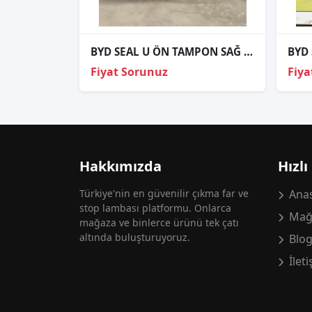
BYD SEAL U ÖN TAMPON SAĞ SOL FAR SET
Fiyat Sorunuz
Fiya
Hakkımızda
Hızlı
Türkiye'nin en güvenilir çıkma far ve
Anas
stop lambası platformu. Onlarca
Mağ
mağaza ve binlerce ürünü tek çatı
altında buluşturuyoruz.
Blo
İlet