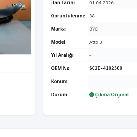
İlan Tarihi
01.04.2026
Görüntülenme
38
Marka
BYD
Model
Atto 3
Yıl Aralığı
-
OEM No
SC2E-4102300
Konum
-
Durum
Çıkma Orijinal