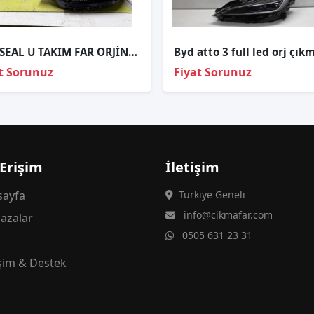
BYD SEAL U TAKIM FAR ORJİNAL SIFIR 24-26.
t Sorunuz
Fiyat Sorunuz
 Erişim
İletişim
ayfa
Türkiye Geneli
info@cikmafar.com
azalar
0505 631 23 31
g
işim & Destek