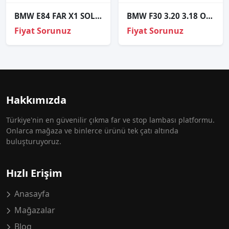
BMW E84 FAR X1 SOL LCI
BMW F30 3.20 3.18 ORJINAL ÇIKMA SAĞ FAR
Fiyat Sorunuz
Fiyat Sorunuz
Hakkımızda
Türkiye'nin en güvenilir çıkma far ve stop lambası platformu.
Onlarca mağaza ve binlerce ürünü tek çatı altında
buluşturuyoruz.
Hızlı Erişim
Anasayfa
Mağazalar
Blog