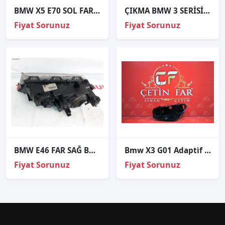
BMW X5 E70 SOL FAR CAMI SIFIR
ÇIKMA BMW 3 SERİSİ E92 COUPE SOL DIŞ STOP DUYU
Fiyat Sorunuz
Fiyat Sorunuz
BMW E46 FAR SAĞ BOŞ SEDAN
Bmw X3 G01 Adapti̇f Sol Far Kasasi
Fiyat Sorunuz
Fiyat Sorunuz