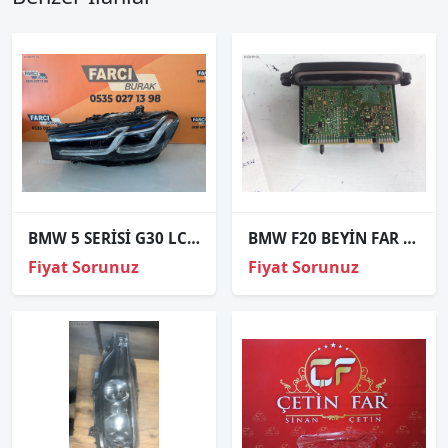
BMW 5 SERİSİ G30 LCİ LASER SOL FAR ORJİNAL 5A388D5-04
BMW F20 BEYİN FAR LED KARTI 7316145
Fiyat Sorunuz
Fiyat Sorunuz