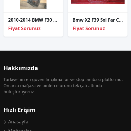
2010-2014 BMW F30 3 Serisi Ön Far Çıkma Parçası
Bmw X2 F39 Sol Far Cami
Fiyat Sorunuz
Fiyat Sorunuz
Hakkımızda
Türkiye'nin en güvenilir çıkma far ve stop lambası platformu.
Onlarca mağaza ve binlerce ürünü tek çatı altında
buluşturuyoruz.
Hızlı Erişim
Anasayfa