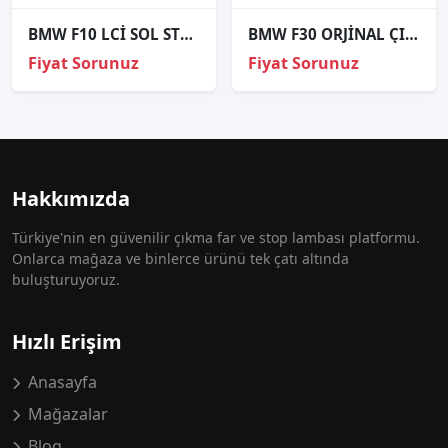
BMW F10 LCİ SOL STOP ORJİNAL HATASIZ
BMW F30 ORJİNAL ÇIKMA SAĞ FAR
Fiyat Sorunuz
Fiyat Sorunuz
Hakkımızda
Türkiye'nin en güvenilir çıkma far ve stop lambası platformu.
Onlarca mağaza ve binlerce ürünü tek çatı altında
buluşturuyoruz.
Hızlı Erişim
Anasayfa
Mağazalar
Blog