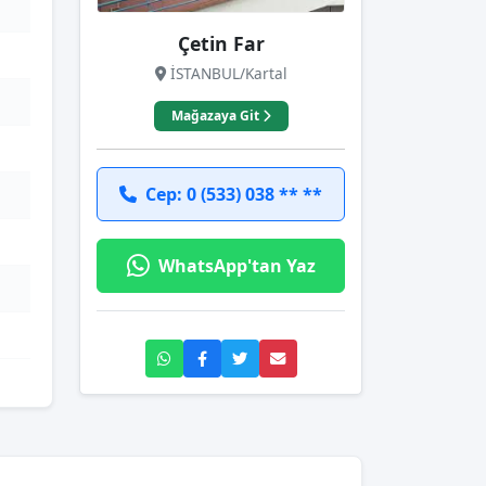
Çetin Far
İSTANBUL/Kartal
Mağazaya Git
Cep: 0 (533) 038 ** **
WhatsApp'tan Yaz