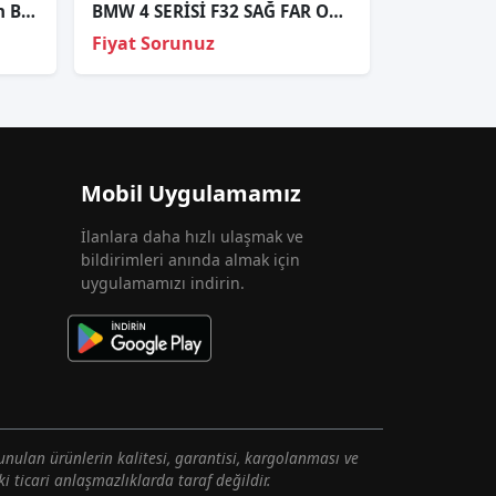
Bmw E60 Adaptif Ve Xenon Beyin Takimi
BMW 4 SERİSİ F32 SAĞ FAR ORJİNAL (CAM DEĞİŞMİŞ)
Fiyat Sorunuz
Mobil Uygulamamız
İlanlara daha hızlı ulaşmak ve
bildirimleri anında almak için
uygulamamızı indirin.
unulan ürünlerin kalitesi, garantisi, kargolanması ve
i ticari anlaşmazlıklarda taraf değildir.