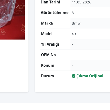
İlan Tarihi
11.05.2026
Görüntülenme
31
Marka
Bmw
Model
X3
Yıl Aralığı
-
OEM No
Konum
-
Durum
Çıkma Orijinal