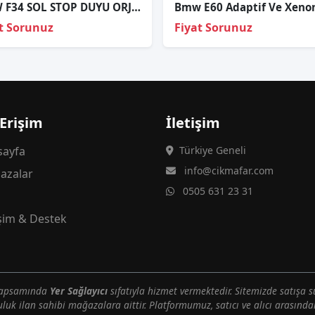
BMW F34 SOL STOP DUYU ORJİNAL
t Sorunuz
Fiyat Sorunuz
 Erişim
İletişim
ayfa
Türkiye Geneli
info@cikmafar.com
azalar
0505 631 23 31
g
işim & Destek
 kapsamında
Yer Sağlayıcı
sıfatıyla hizmet vermektedir. Sitemizde satışa s
uluk ilan sahibi mağazalara aittir. Platformumuz, satıcı ve alıcı arasındak