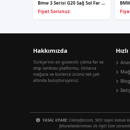
Bmw 3 Seri̇si̇ G20 Sağ Sol Far Cami
Fiyat Sorunuz
Fiya
Hakkımızda
Hızlı
Türkiye'nin en güvenilir çıkma far ve
Anas
stop lambası platformu. Onlarca
Mağ
mağaza ve binlerce ürünü tek çatı
altında buluşturuyoruz.
Blo
İlet
YASAL UYARI:
Cikmafar.com, 5651 sayılı kanun
faturalandırılması ile ilgili tüm soruml