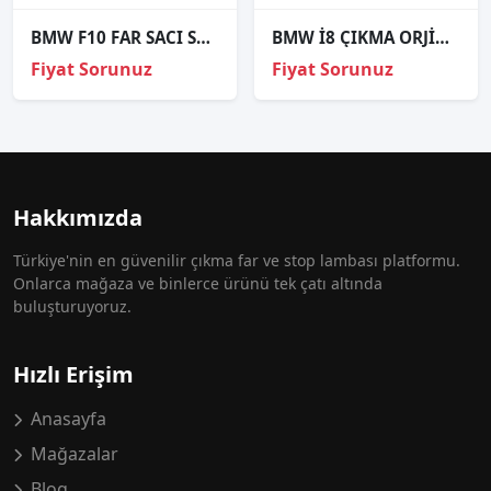
BMW F10 FAR SACI SOL 51647200793-10
BMW İ8 ÇIKMA ORJİNAL SOL FAR
Fiyat Sorunuz
Fiyat Sorunuz
Hakkımızda
Türkiye'nin en güvenilir çıkma far ve stop lambası platformu.
Onlarca mağaza ve binlerce ürünü tek çatı altında
buluşturuyoruz.
Hızlı Erişim
Anasayfa
Mağazalar
Blog