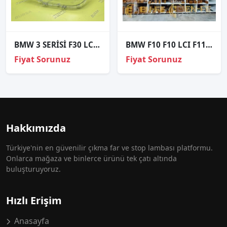
BMW 3 SERİSİ F30 LCİ SOL FAR CAMI SIFIR
BMW F10 F10 LCI F11 LCI F18 LCI Sağ Far Led Modülü – 63117352554
Fiyat Sorunuz
Fiyat Sorunuz
Hakkımızda
Türkiye'nin en güvenilir çıkma far ve stop lambası platformu.
Onlarca mağaza ve binlerce ürünü tek çatı altında
buluşturuyoruz.
Hızlı Erişim
Anasayfa