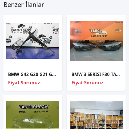
Benzer İlanlar
BMW G42 G20 G21 G22 G26 FAR ALT BAGLANTI 51647422293
BMW 3 SERİSİ F30 TAKIM HALOJEN FAR ORJİNAL
Fiyat Sorunuz
Fiyat Sorunuz