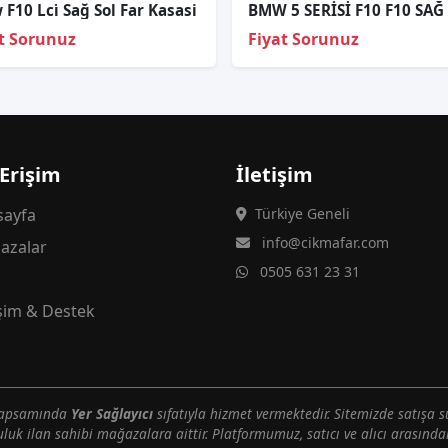
F10 Lci̇ Sağ Sol Far Kasasi
t Sorunuz
Fiyat Sorunuz
 Erişim
İletişim
ayfa
Türkiye Geneli
info@cikmafar.com
azalar
0505 631 23 31
g
işim & Destek
 kapsamında
Yer Sağlayıcı
sıfatıyla hizmet vermektedir. Sitemizde satışa s
uluk ilan sahibi mağazalara aittir. Platformumuz, satıcı ve alıcı arasındak