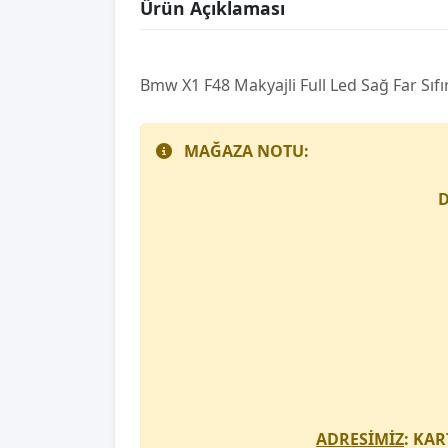
Ürün Açıklaması
Bmw X1 F48 Makyajli Full Led Sağ Far Sıf
MAĞAZA NOTU:
D
ADRESİMİZ
: KAR