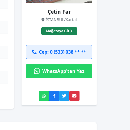
Çetin Far
İSTANBUL/Kartal
Mağazaya Git
Cep: 0 (533) 038 ** **
WhatsApp'tan Yaz