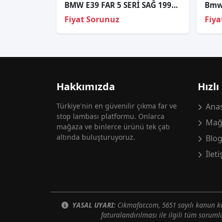
BMW E39 FAR 5 SERİ SAĞ 1996-2000
Bmw 
Fiyat Sorunuz
Fiya
Hakkımızda
Hızlı
Türkiye'nin en güvenilir çıkma far ve
Anas
stop lambası platformu. Onlarca
Mağ
mağaza ve binlerce ürünü tek çatı
altında buluşturuyoruz.
Blo
İlet
YASAL UYARI:
Cikmafar.com, 5651 sayılı kanun
faturalandırılması ile ilgili tüm soruml