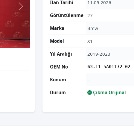
İlan Tarihi
11.05.2026
Görüntülenme
27
Marka
Bmw
Model
X1
Yıl Aralığı
2019-2023
OEM No
63.11-5A01172-02
Konum
-
Durum
Çıkma Orijinal