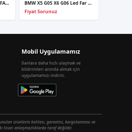
BMW 5 SERİSİ F10 F10 SAĞ FAR CAMI SIFIR 2011-2016
BMW X5 G05 X6 G06 Led Far Beyni – 63117933360
Fiyat Sorunuz
Mobil Uygulamamız
İlanlara daha hızlı ulaşmak ve
bildirimleri anında almak için
uygulamamızı indirin.
unulan ürünlerin kalitesi, garantisi, kargolanması ve
i ticari anlaşmazlıklarda taraf değildir.