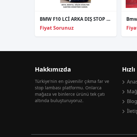
BMW F10 LCİ ARKA DIŞ STOP SAĞ SOL 2014 VE ÜZERİ / KAMPANYA
Fiyat Sorunuz
Fiya
Hakkımızda
Hızlı
Türkiye'nin en güvenilir çıkma far ve
Anas
stop lambası platformu. Onlarca
Mağ
mağaza ve binlerce ürünü tek çatı
altında buluşturuyoruz.
Blo
İlet