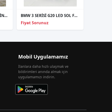
BMW X3 F25 SAĞ STOP ORJİNAL
BMW 3 SERİSİ G20 LED SOL FAR ORJİNAL 63118496155
Fiyat Sorunuz
Mobil Uygulamamız
İlanlara daha hızlı ulaşmak ve
bildirimleri anında almak için
uygulamamızı indirin.