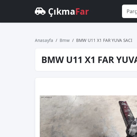
Çıkma
Far
Anasayfa
Bmw
BMW U11 X1 FAR YUVA SACI
BMW U11 X1 FAR YUVA