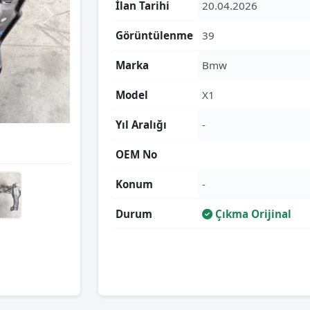
İlan Tarihi
20.04.2026
Görüntülenme
39
Marka
Bmw
Model
X1
Yıl Aralığı
-
OEM No
Konum
-
Durum
Çıkma Orijinal