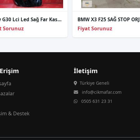
Bmw G30 Lci̇ Led Sağ Far Kasasi
t Sorunuz
Fiyat Sorunuz
 Erişim
İletişim
ayfa
Türkiye Geneli
info@cikmafar.com
azalar
0505 631 23 31
g
işim & Destek