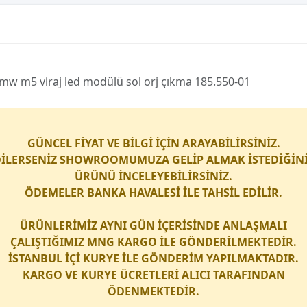
mw m5 vi̇raj led modülü sol orj çıkma 185.550-01
GÜNCEL FİYAT VE BİLGİ İÇİN ARAYABİLİRSİNİZ.
İLERSENİZ SHOWROOMUMUZA GELİP ALMAK İSTEDİĞİN
ÜRÜNÜ İNCELEYEBİLİRSİNİZ.
ÖDEMELER BANKA HAVALESİ İLE TAHSİL EDİLİR.
ÜRÜNLERİMİZ AYNI GÜN İÇERİSİNDE ANLAŞMALI
ÇALIŞTIĞIMIZ
MNG KARGO
İLE GÖNDERİLMEKTEDİR.
İSTANBUL İÇİ
KURYE
İLE GÖNDERİM YAPILMAKTADIR.
KARGO
VE
KURYE
ÜCRETLERİ ALICI TARAFINDAN
ÖDENMEKTEDİR.