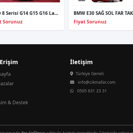
Bmw 8 Seri̇si̇ G14 G15 G16 Laser Sol Far Cami 2020-2022
t Sorunuz
Fiyat Sorunuz
 Erişim
İletişim
ayfa
Türkiye Geneli
info@cikmafar.com
azalar
0505 631 23 31
g
işim & Destek
 kapsamında
Yer Sağlayıcı
sıfatıyla hizmet vermektedir. Sitemizde satışa s