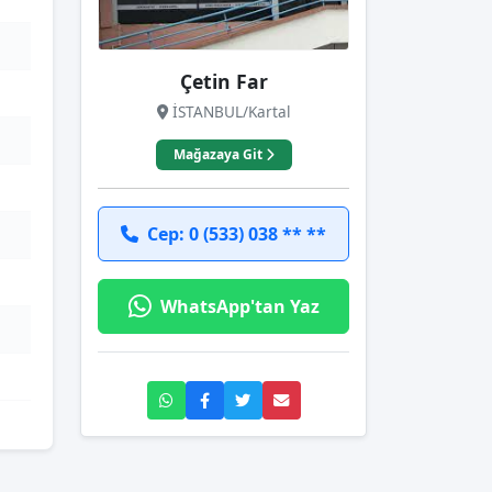
Çetin Far
İSTANBUL/Kartal
Mağazaya Git
Cep: 0 (533) 038 ** **
WhatsApp'tan Yaz