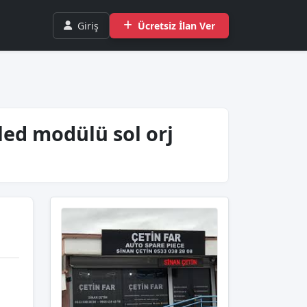
Giriş
Ücretsiz İlan Ver
led modülü sol orj