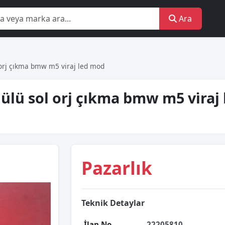
Ara
orj çıkma bmw m5 vi̇raj led mod
ülü sol orj çıkma bmw m5 vi̇raj 
Pazarlık
Teknik Detaylar
İlan No
22205810