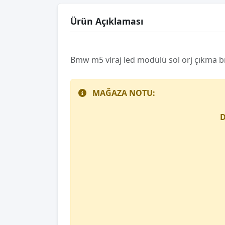
Ürün Açıklaması
Bmw m5 vi̇raj led modülü sol orj çıkma b
MAĞAZA NOTU:
D