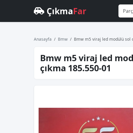
Çıkma
Far
Anasayfa
Bmw
Bmw m5 vi̇raj led modülü sol 
Bmw m5 vi̇raj led mod
çıkma 185.550-01