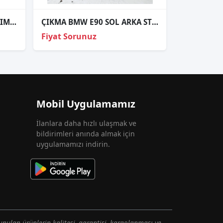
BMW E30 SAĞ SOL FAR TAKIM (KRİSTAL SİYAH) 1987-1991
ÇIKMA BMW E90 SOL ARKA STOP 7161955
Fiyat Sorunuz
Mobil Uygulamamız
İlanlara daha hızlı ulaşmak ve
bildirimleri anında almak için
uygulamamızı indirin.
unulan ürünlerin kalitesi, garantisi, kargolanması ve