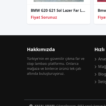
BMW G20 G21 Sol Lazer Far Led Modülü – 63118737143
Fiyat Sorunuz
Fiya
Hakkımızda
Hızlı
Türkiye'nin en güvenilir çıkma far ve
Anas
stop lambası platformu. Onlarca
Mağ
mağaza ve binlerce ürünü tek çatı
altında buluşturuyoruz.
Blo
İlet
YASAL UYARI:
Cikmafar.com, 5651 sayılı kanun